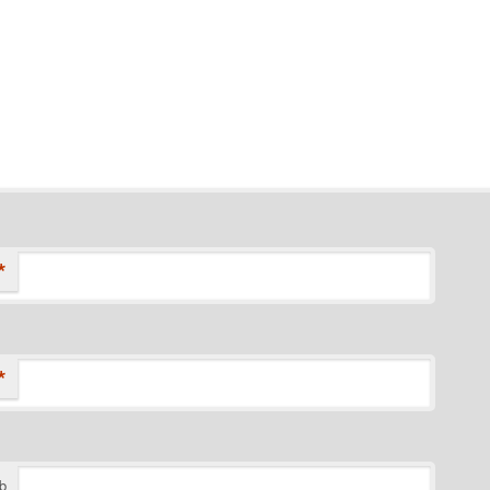
*
*
b