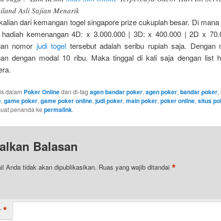
iland Asli Sajian Menarik
kalian dari kemangan togel singapore prize cukuplah besar. Di man
n hadiah kemenangan 4D: x 3.000.000 | 3D: x 400.000 | 2D x 70.
gan nomor
judi togel
tersebut adalah seribu rupiah saja. Dengan
n dengan modal 10 ribu. Maka tinggal di kali saja dengan list 
era.
ulis dalam
Poker Online
dan di-tag
agen bandar poker
,
agen poker
,
bandar poker
,
e
,
game poker
,
game poker online
,
judi poker
,
main poker
,
poker online
,
situs po
Buat penanda ke
permalink
.
alkan Balasan
*
l Anda tidak akan dipublikasikan.
Ruas yang wajib ditandai
*
r