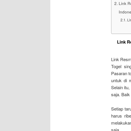
Link R
Indone
Li
Link R
Link Res
Togel sin
Pasaran to
untuk di 
Selain itu
saja. Baik
Setiap tar
harus rib
melakuka
saja.