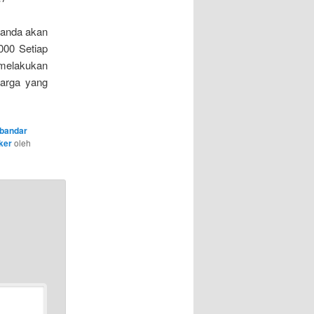
a anda akan
000 Setiap
 melakukan
harga yang
bandar
ker
oleh