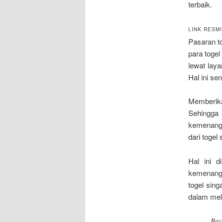
terbaik.
LINK RESM
Pasaran t
para togel
lewat laya
Hal ini se
Memberik
Sehingga 
kemenanga
dari togel
Hal ini d
kemenanga
togel sin
dalam mela
Bac