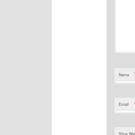
Nama
Email
Situs We