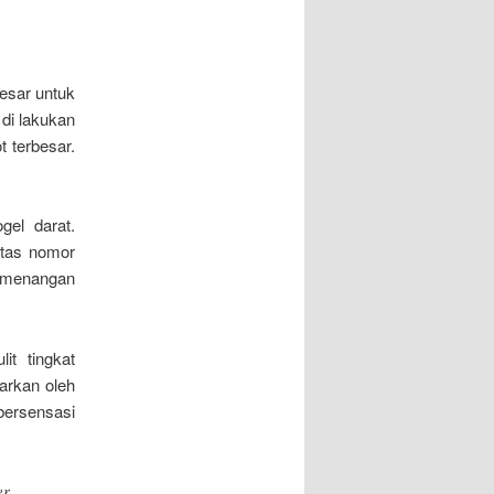
esar untuk
 di lakukan
t terbesar.
el darat.
atas nomor
kemenangan
it tingkat
arkan oleh
bersensasi
er