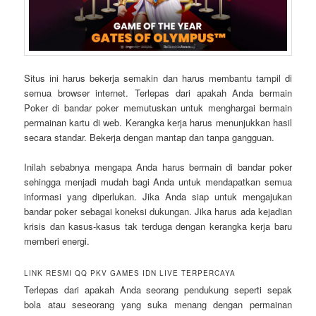
Situs ini harus bekerja semakin dan harus membantu tampil di
semua browser internet. Terlepas dari apakah Anda bermain
Poker di bandar poker memutuskan untuk menghargai bermain
permainan kartu di web. Kerangka kerja harus menunjukkan hasil
secara standar. Bekerja dengan mantap dan tanpa gangguan.
Inilah sebabnya mengapa Anda harus bermain di bandar poker
sehingga menjadi mudah bagi Anda untuk mendapatkan semua
informasi yang diperlukan. Jika Anda siap untuk mengajukan
bandar poker sebagai koneksi dukungan. Jika harus ada kejadian
krisis dan kasus-kasus tak terduga dengan kerangka kerja baru
memberi energi.
LINK RESMI QQ PKV GAMES IDN LIVE TERPERCAYA
Terlepas dari apakah Anda seorang pendukung seperti sepak
bola atau seseorang yang suka menang dengan permainan