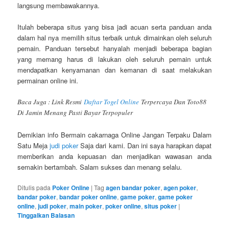
langsung membawakannya.
Itulah beberapa situs yang bisa jadi acuan serta panduan anda
dalam hal nya memilih situs terbaik untuk dimainkan oleh seluruh
pemain. Panduan tersebut hanyalah menjadi beberapa bagian
yang memang harus di lakukan oleh seluruh pemain untuk
mendapatkan kenyamanan dan kemanan di saat melakukan
permainan online ini.
Baca Juga : Link Resmi
Daftar Togel Online
Terpercaya Dan Toto88
Di Jamin Menang Pasti Bayar Terpopuler
Demikian info Bermain cakarnaga Online Jangan Terpaku Dalam
Satu Meja
judi poker
Saja dari kami. Dan ini saya harapkan dapat
memberikan anda kepuasan dan menjadikan wawasan anda
semakin bertambah. Salam sukses dan menang selalu.
Ditulis pada
Poker Online
|
Tag
agen bandar poker
,
agen poker
,
bandar poker
,
bandar poker online
,
game poker
,
game poker
online
,
judi poker
,
main poker
,
poker online
,
situs poker
|
Tinggalkan Balasan