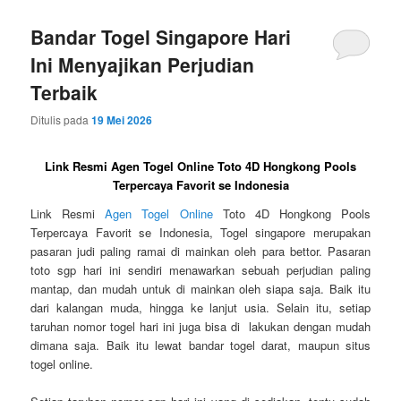
Bandar Togel Singapore Hari
Ini Menyajikan Perjudian
Terbaik
Ditulis pada
19 Mei 2026
Link Resmi Agen Togel Online Toto 4D Hongkong Pools
Terpercaya Favorit se Indonesia
Link Resmi
Agen Togel Online
Toto 4D Hongkong Pools
Terpercaya Favorit se Indonesia, Togel singapore merupakan
pasaran judi paling ramai di mainkan oleh para bettor. Pasaran
toto sgp hari ini sendiri menawarkan sebuah perjudian paling
mantap, dan mudah untuk di mainkan oleh siapa saja. Baik itu
dari kalangan muda, hingga ke lanjut usia. Selain itu, setiap
taruhan nomor togel hari ini juga bisa di lakukan dengan mudah
dimana saja. Baik itu lewat bandar togel darat, maupun situs
togel online.