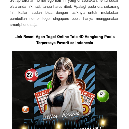
Setiap taruhan nomor sgp hari ini yang di sediakan, tentu sudah
bisa anda nikmati, tanpa harus ribet. Apalagi pada era sekarang
ini, kalian sudah bisa dengan asiknya untuk melakukan
pembelian nomor togel singapore pools hanya menggunakan
smartphone saja.
Link Resmi Agen Togel Online Toto 4D Hongkong Pools
Terpercaya Favorit se Indonesia