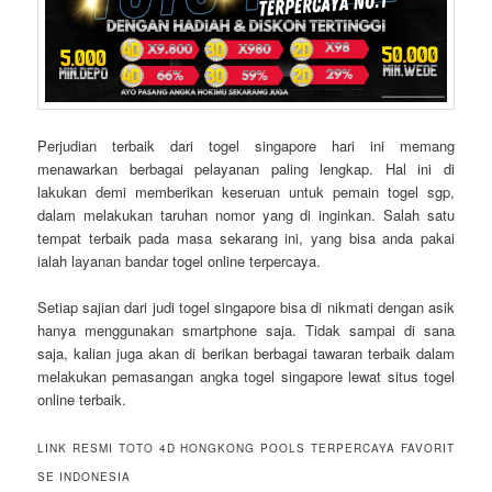
Perjudian terbaik dari togel singapore hari ini memang
menawarkan berbagai pelayanan paling lengkap. Hal ini di
lakukan demi memberikan keseruan untuk pemain togel sgp,
dalam melakukan taruhan nomor yang di inginkan. Salah satu
tempat terbaik pada masa sekarang ini, yang bisa anda pakai
ialah layanan bandar togel online terpercaya.
Setiap sajian dari judi togel singapore bisa di nikmati dengan asik
hanya menggunakan smartphone saja. Tidak sampai di sana
saja, kalian juga akan di berikan berbagai tawaran terbaik dalam
melakukan pemasangan angka togel singapore lewat situs togel
online terbaik.
LINK RESMI TOTO 4D HONGKONG POOLS TERPERCAYA FAVORIT
SE INDONESIA