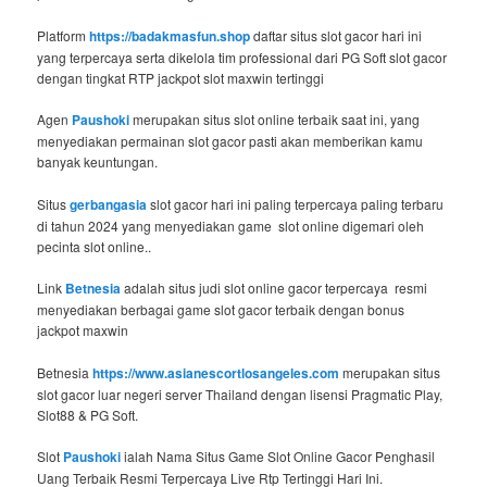
Platform
https://badakmasfun.shop
daftar situs slot gacor hari ini
yang terpercaya serta dikelola tim professional dari PG Soft slot gacor
dengan tingkat RTP jackpot slot maxwin tertinggi
Agen
Paushoki
merupakan situs slot online terbaik saat ini, yang
menyediakan permainan slot gacor pasti akan memberikan kamu
banyak keuntungan.
Situs
gerbangasia
slot gacor hari ini paling terpercaya paling terbaru
di tahun 2024 yang menyediakan game slot online digemari oleh
pecinta slot online..
Link
Betnesia
adalah situs judi slot online gacor terpercaya resmi
menyediakan berbagai game slot gacor terbaik dengan bonus
jackpot maxwin
Betnesia
https://www.asianescortlosangeles.com
merupakan situs
slot gacor luar negeri server Thailand dengan lisensi Pragmatic Play,
Slot88 & PG Soft.
Slot
Paushoki
ialah Nama Situs Game Slot Online Gacor Penghasil
Uang Terbaik Resmi Terpercaya Live Rtp Tertinggi Hari Ini.