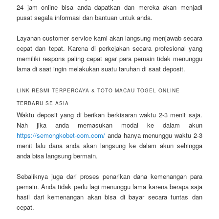
24 jam online bisa anda dapatkan dan mereka akan menjadi
pusat segala informasi dan bantuan untuk anda.
Layanan customer service kami akan langsung menjawab secara
cepat dan tepat. Karena di perkejakan secara profesional yang
memiliki respons paling cepat agar para pemain tidak menunggu
lama di saat ingin melakukan suatu taruhan di saat deposit.
LINK RESMI TERPERCAYA & TOTO MACAU TOGEL ONLINE
TERBARU SE ASIA
Waktu deposit yang di berikan berkisaran waktu 2-3 menit saja.
Nah jika anda memasukan modal ke dalam akun
https://semongkobet-com.com/
anda hanya menunggu waktu 2-3
menit lalu dana anda akan langsung ke dalam akun sehingga
anda bisa langsung bermain.
Sebaliknya juga dari proses penarikan dana kemenangan para
pemain. Anda tidak perlu lagi menunggu lama karena berapa saja
hasil dari kemenangan akan bisa di bayar secara tuntas dan
cepat.