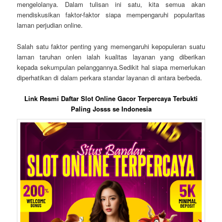
mengelolanya. Dalam tulisan ini satu, kita semua akan
mendiskusikan faktor-faktor siapa mempengaruhi popularitas
laman perjudian online.
Salah satu faktor penting yang memengaruhi kepopuleran suatu
laman taruhan onlen ialah kualitas layanan yang diberikan
kepada sekumpulan pelanggannya.Sedikit hal siapa memerlukan
diperhatikan di dalam perkara standar layanan di antara berbeda.
Link Resmi Daftar Slot Online Gacor Terpercaya Terbukti
Paling Josss se Indonesia