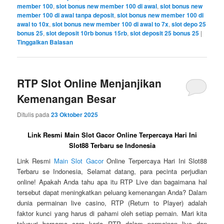
member 100
,
slot bonus new member 100 di awal
,
slot bonus new
member 100 di awal tanpa deposit
,
slot bonus new member 100 di
awal to 10x
,
slot bonus new member 100 di awal to 7x
,
slot depo 25
bonus 25
,
slot deposit 10rb bonus 15rb
,
slot deposit 25 bonus 25
|
Tinggalkan Balasan
RTP Slot Online Menjanjikan
Kemenangan Besar
Ditulis pada
23 Oktober 2025
Link Resmi Main Slot Gacor Online Terpercaya Hari Ini
Slot88 Terbaru se Indonesia
Link Resmi
Main Slot Gacor
Online Terpercaya Hari Ini Slot88
Terbaru se Indonesia, Selamat datang, para pecinta perjudian
online! Apakah Anda tahu apa itu RTP Live dan bagaimana hal
tersebut dapat meningkatkan peluang kemenangan Anda? Dalam
dunia permainan live casino, RTP (Return to Player) adalah
faktor kunci yang harus di pahami oleh setiap pemain. Mari kita
telusuri bersama cara kerja RTP dalam permainan live dan