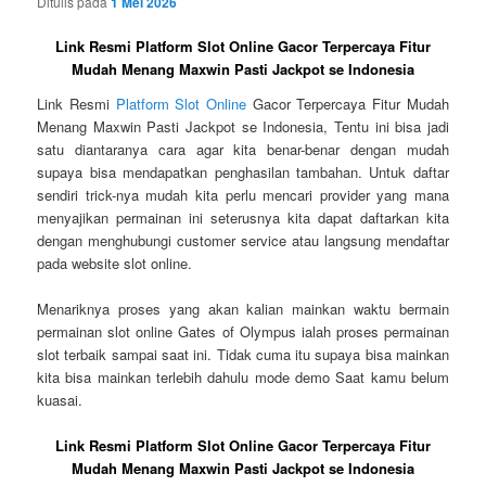
Ditulis pada
1 Mei 2026
Link Resmi Platform Slot Online Gacor Terpercaya Fitur
Mudah Menang Maxwin Pasti Jackpot se Indonesia
Link Resmi
Platform Slot Online
Gacor Terpercaya Fitur Mudah
Menang Maxwin Pasti Jackpot se Indonesia, Tentu ini bisa jadi
satu diantaranya cara agar kita benar-benar dengan mudah
supaya bisa mendapatkan penghasilan tambahan. Untuk daftar
sendiri trick-nya mudah kita perlu mencari provider yang mana
menyajikan permainan ini seterusnya kita dapat daftarkan kita
dengan menghubungi customer service atau langsung mendaftar
pada website slot online.
Menariknya proses yang akan kalian mainkan waktu bermain
permainan slot online Gates of Olympus ialah proses permainan
slot terbaik sampai saat ini. Tidak cuma itu supaya bisa mainkan
kita bisa mainkan terlebih dahulu mode demo Saat kamu belum
kuasai.
Link Resmi Platform Slot Online Gacor Terpercaya Fitur
Mudah Menang Maxwin Pasti Jackpot se Indonesia