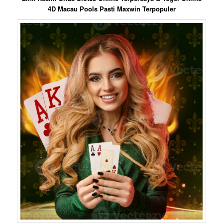
4D Macau Pools Pasti Maxwin Terpopuler