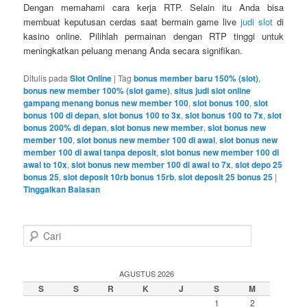
Dengan memahami cara kerja RTP. Selain itu Anda bisa
membuat keputusan cerdas saat bermain game live
judi slot
di
kasino online. Pilihlah permainan dengan RTP tinggi untuk
meningkatkan peluang menang Anda secara signifikan.
Ditulis pada
Slot Online
|
Tag
bonus member baru 150% (slot)
,
bonus new member 100% (slot game)
,
situs judi slot online
gampang menang bonus new member 100
,
slot bonus 100
,
slot
bonus 100 di depan
,
slot bonus 100 to 3x
,
slot bonus 100 to 7x
,
slot
bonus 200% di depan
,
slot bonus new member
,
slot bonus new
member 100
,
slot bonus new member 100 di awal
,
slot bonus new
member 100 di awal tanpa deposit
,
slot bonus new member 100 di
awal to 10x
,
slot bonus new member 100 di awal to 7x
,
slot depo 25
bonus 25
,
slot deposit 10rb bonus 15rb
,
slot deposit 25 bonus 25
|
Tinggalkan Balasan
C
a
r
i
AGUSTUS 2026
S
S
R
K
J
S
M
1
2