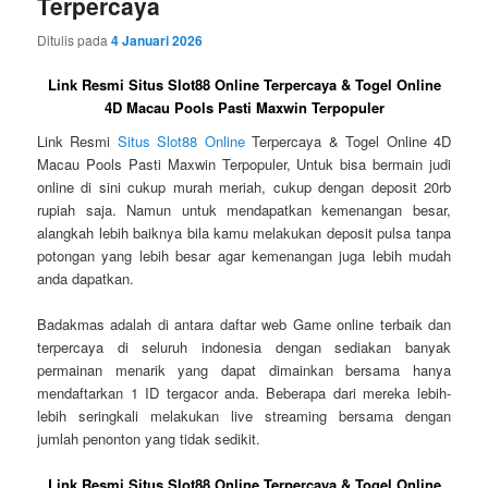
Terpercaya
Ditulis pada
4 Januari 2026
Link Resmi Situs Slot88 Online Terpercaya & Togel Online
4D Macau Pools Pasti Maxwin Terpopuler
Link Resmi
Situs Slot88 Online
Terpercaya & Togel Online 4D
Macau Pools Pasti Maxwin Terpopuler, Untuk bisa bermain judi
online di sini cukup murah meriah, cukup dengan deposit 20rb
rupiah saja. Namun untuk mendapatkan kemenangan besar,
alangkah lebih baiknya bila kamu melakukan deposit pulsa tanpa
potongan yang lebih besar agar kemenangan juga lebih mudah
anda dapatkan.
Badakmas adalah di antara daftar web Game online terbaik dan
terpercaya di seluruh indonesia dengan sediakan banyak
permainan menarik yang dapat dimainkan bersama hanya
mendaftarkan 1 ID tergacor anda. Beberapa dari mereka lebih-
lebih seringkali melakukan live streaming bersama dengan
jumlah penonton yang tidak sedikit.
Link Resmi Situs Slot88 Online Terpercaya & Togel Online