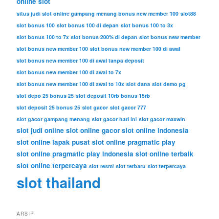
online slot
situs judi slot online gampang menang bonus new member 100
slot88
slot bonus 100
slot bonus 100 di depan
slot bonus 100 to 3x
slot bonus 100 to 7x
slot bonus 200% di depan
slot bonus new member
slot bonus new member 100
slot bonus new member 100 di awal
slot bonus new member 100 di awal tanpa deposit
slot bonus new member 100 di awal to 7x
slot bonus new member 100 di awal to 10x
slot dana
slot demo pg
slot depo 25 bonus 25
slot deposit 10rb bonus 15rb
slot deposit 25 bonus 25
slot gacor
slot gacor 777
slot gacor gampang menang
slot gacor hari ini
slot gacor maxwin
slot judi online
slot online gacor
slot online indonesia
slot online lapak pusat
slot online pragmatic play
slot online pragmatic play indonesia
slot online terbaik
slot online terpercaya
slot resmi
slot terbaru
slot terpercaya
slot thailand
ARSIP