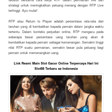
strategi untuk meningkatkan peluang menang dengan RTP Live
tertinggi. Ayo mulai!
RTP atau Return to Player adalah persentase rata-rata dari
taruhan yang di kembalikan kepada pemain dalam jangka waktu
tertentu. Dalam konteks perjudian online, RTP mengacu pada
seberapa besar persentase uang taruhan yang akan di
kembalikan kepada pemain sebagai kemenangan. Semakin tinggi
nilai RTP suatu permainan, semakin besar pula peluang bagi
pemain untuk memenangkan uang.
Link Resmi Main Slot Gacor Online Terpercaya Hari Ini
Slot88 Terbaru se Indonesia