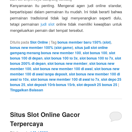
Kenyamanan itu penting. Mengenai agen judi online standar,
berpartisipasi dalam permainan itu mudah. Ini tidak berarti bahwa
permainan tradisional tidak lagi menyenangkan seperti dulu,
tetapi permainan
judi slot
online tidak memiliki kewajiban untuk
mengeluarkan pemain dari tempat tersebut.
Ditulis pada
Slot Online
|
Tag
bonus member baru 150% (slot)
,
bonus new member 100% (slot game)
,
situs judi slot online
gampang menang bonus new member 100
,
slot bonus 100
,
slot
bonus 100 di depan
,
slot bonus 100 to 3x
,
slot bonus 100 to 7x
,
slot
bonus 200% di depan
,
slot bonus new member
,
slot bonus new
member 100
,
slot bonus new member 100 di awal
,
slot bonus new
member 100 di awal tanpa deposit
,
slot bonus new member 100 di
awal to 10x
,
slot bonus new member 100 di awal to 7x
,
slot depo 25
bonus 25
,
slot deposit 10rb bonus 15rb
,
slot deposit 25 bonus 25
|
Tinggalkan Balasan
Situs Slot Online Gacor
Terpercaya