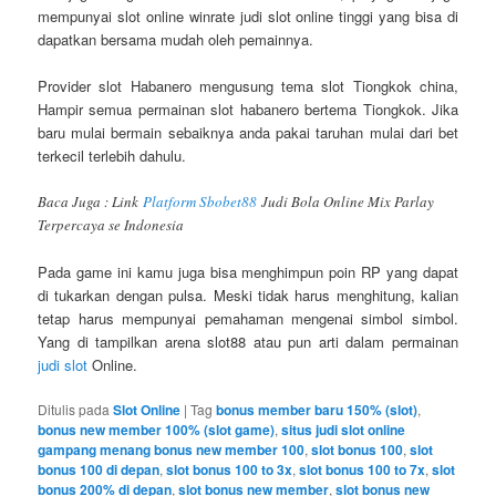
mempunyai slot online winrate judi slot online tinggi yang bisa di
dapatkan bersama mudah oleh pemainnya.
Provider slot Habanero mengusung tema slot Tiongkok china,
Hampir semua permainan slot habanero bertema Tiongkok. Jika
baru mulai bermain sebaiknya anda pakai taruhan mulai dari bet
terkecil terlebih dahulu.
Baca Juga : Link
Platform Sbobet88
Judi Bola Online Mix Parlay
Terpercaya se Indonesia
Pada game ini kamu juga bisa menghimpun poin RP yang dapat
di tukarkan dengan pulsa. Meski tidak harus menghitung, kalian
tetap harus mempunyai pemahaman mengenai simbol simbol.
Yang di tampilkan arena slot88 atau pun arti dalam permainan
judi slot
Online.
Ditulis pada
Slot Online
|
Tag
bonus member baru 150% (slot)
,
bonus new member 100% (slot game)
,
situs judi slot online
gampang menang bonus new member 100
,
slot bonus 100
,
slot
bonus 100 di depan
,
slot bonus 100 to 3x
,
slot bonus 100 to 7x
,
slot
bonus 200% di depan
,
slot bonus new member
,
slot bonus new