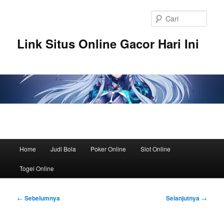
Langsung
ke
Cari
konten
utama
Link Situs Online Gacor Hari Ini
Menu
Home
Judi Bola
Poker Online
Slot Online
utama
Togel Online
Navigasi
←
Sebelumnya
Selanjutnya
→
Tulisan