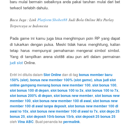
baru mulai bermain sebaiknya anda pakai taruhan mulai dari bet
terkecil terlebih dahulu.
Baca Juga : Link
Platform Sbobet88
Judi Bola Online Mix Parlay
Terpercaya se Indonesia
Pada game ini kamu juga bisa menghimpun poin RP yang dapat
di tukarkan dengan pulsa. Meski tidak harus menghitung, kalian
tetap harus mempunyai pemahaman mengenai simbol simbol.
Yang di tampilkan arena slot88 atau pun arti dalam permainan
judi slot
Online.
Entri ini ditulis dalam
Slot Online
dan di-tag
bonus member baru
150% (slot)
,
bonus new member 100% (slot game)
,
situs judi slot
online gampang menang bonus new member 100
,
slot bonus 100
,
slot bonus 100 di depan
,
slot bonus 100 to 3x
,
slot bonus 100 to 7x
,
slot bonus 200% di depan
,
slot bonus new member
,
slot bonus new
member 100
,
slot bonus new member 100 di awal
,
slot bonus new
member 100 di awal tanpa deposit
,
slot bonus new member 100 di
awal to 10x
,
slot bonus new member 100 di awal to 7x
,
slot depo 25
bonus 25
,
slot deposit 10rb bonus 15rb
,
slot deposit 25 bonus 25
oleh
Vina ABC
. Buat penanda ke
permalink
.