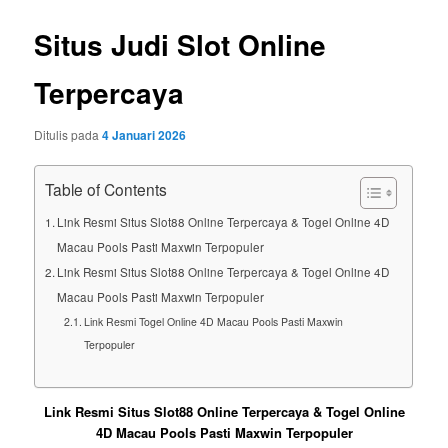
Situs Judi Slot Online
Terpercaya
Ditulis pada
4 Januari 2026
Table of Contents
Link Resmi Situs Slot88 Online Terpercaya & Togel Online 4D
Macau Pools Pasti Maxwin Terpopuler
Link Resmi Situs Slot88 Online Terpercaya & Togel Online 4D
Macau Pools Pasti Maxwin Terpopuler
Link Resmi Togel Online 4D Macau Pools Pasti Maxwin
Terpopuler
Link Resmi Situs Slot88 Online Terpercaya & Togel Online
4D Macau Pools Pasti Maxwin Terpopuler