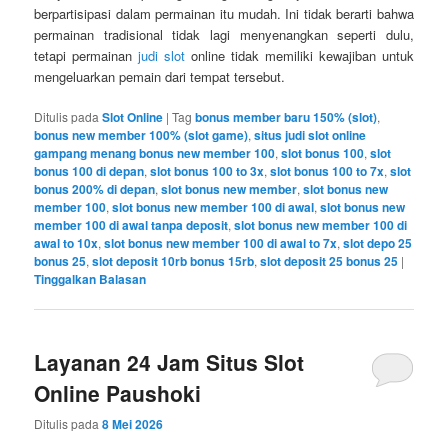
berpartisipasi dalam permainan itu mudah. Ini tidak berarti bahwa
permainan tradisional tidak lagi menyenangkan seperti dulu,
tetapi permainan
judi slot
online tidak memiliki kewajiban untuk
mengeluarkan pemain dari tempat tersebut.
Ditulis pada
Slot Online
|
Tag
bonus member baru 150% (slot)
,
bonus new member 100% (slot game)
,
situs judi slot online
gampang menang bonus new member 100
,
slot bonus 100
,
slot
bonus 100 di depan
,
slot bonus 100 to 3x
,
slot bonus 100 to 7x
,
slot
bonus 200% di depan
,
slot bonus new member
,
slot bonus new
member 100
,
slot bonus new member 100 di awal
,
slot bonus new
member 100 di awal tanpa deposit
,
slot bonus new member 100 di
awal to 10x
,
slot bonus new member 100 di awal to 7x
,
slot depo 25
bonus 25
,
slot deposit 10rb bonus 15rb
,
slot deposit 25 bonus 25
|
Tinggalkan Balasan
Layanan 24 Jam Situs Slot
Online Paushoki
Ditulis pada
8 Mei 2026