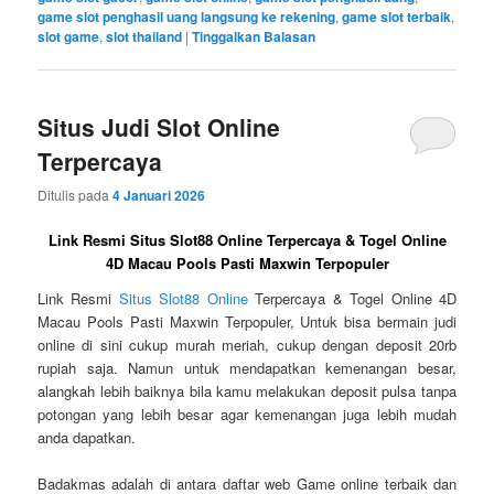
game slot penghasil uang langsung ke rekening
,
game slot terbaik
,
slot game
,
slot thailand
|
Tinggalkan Balasan
Situs Judi Slot Online
Terpercaya
Ditulis pada
4 Januari 2026
Link Resmi Situs Slot88 Online Terpercaya & Togel Online
4D Macau Pools Pasti Maxwin Terpopuler
Link Resmi
Situs Slot88 Online
Terpercaya & Togel Online 4D
Macau Pools Pasti Maxwin Terpopuler, Untuk bisa bermain judi
online di sini cukup murah meriah, cukup dengan deposit 20rb
rupiah saja. Namun untuk mendapatkan kemenangan besar,
alangkah lebih baiknya bila kamu melakukan deposit pulsa tanpa
potongan yang lebih besar agar kemenangan juga lebih mudah
anda dapatkan.
Badakmas adalah di antara daftar web Game online terbaik dan