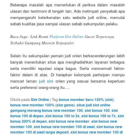
Beberapa masalah apa memerlukan di periksa dalam masalah
ulasan dan testimoni di tengah lain. Ada melimpah penyebab apa
mempengaruhi keterkenalan satu website judi online, memulai
sebab kualitas jasa sampai ulasan sebab sekumpulan pelaku.
Baca Juga : Link Resmi
Platform Slot Online
Gacor Terpercaya
Terbukti Gampang Maxwin Terpopuler
Selain itu sekumpulan pemain judi onlen berkecenderungan lebih
banyak menentukan situs apa menghadiahkan layanan terbagus
serta memiliki reputasi siapa bagus. Serta mencermati faktor-
faktor dalam di atas. Di harapkan kelompok partisipan mampu
mencari laman
judi slot
onlen yang sesuai bersama keperluan
serta preferensi orang-orang itu.…
Ditulis pada
Slot Online
|
Tag
bonus member baru 150% (slot)
,
bonus new member 100% (slot game)
,
situs judi slot online
gampang menang bonus new member 100
,
slot bonus 100
,
slot
bonus 100 di depan
,
slot bonus 100 to 3x
,
slot bonus 100 to 7x
,
slot
bonus 200% di depan
,
slot bonus new member
,
slot bonus new
member 100
,
slot bonus new member 100 di awal
,
slot bonus new
member 100 di awal tanpa deposit
,
slot bonus new member 100 di