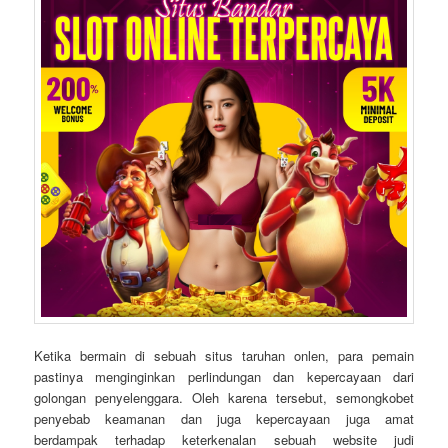
Ketika bermain di sebuah situs taruhan onlen, para pemain
pastinya menginginkan perlindungan dan kepercayaan dari
golongan penyelenggara. Oleh karena tersebut, semongkobet
penyebab keamanan dan juga kepercayaan juga amat
berdampak terhadap keterkenalan sebuah website judi