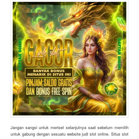
Jangan sangsi untuk meriset selanjutnya saat sebelum memilih
untuk gabung dengan sesuatu website judi slot online. Situs slot