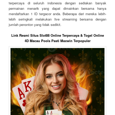
terpercaya di seluruh indonesia dengan sediakan banyak
permainan menarik yang dapat dimainkan bersama hanya
mendaftarkan 1 ID tergacor anda. Beberapa dari mereka lebih-
lebih seringkali melakukan live streaming bersama dengan
jumlah penonton yang tidak sedikit.
Link Resmi Situs Slot88 Online Terpercaya & Togel Online
4D Macau Pools Pasti Maxwin Terpopuler