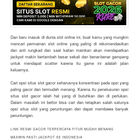
Dan baru masuk di dunia slot online ini, buat kamu yang mungkin
mencari permainan slot online yang paling di rekomendasikan
dan anti rungkad dan saat kalian mainkan akan mendapatkan
jackpot makin bertambah besar sekali dan benar-benar gampang
untuk mendapat scatter karena itu game ini adalah jalan
keluarnya.
Cari opsi situs slot gacor seharusnya konsentrasi pada opsi yang
paling gacor dan termudah menang. Karena itu penelusuran opsi
situs slot gacor ialah hal yang di butuhkan dan di perlukan.
Dalam masalah ini bettor bisa cari dan tetapkan salah satunya
opsi situs slot yang peruntungan dan dapat membawa banyak
peruntungan.
LINK RESMI GACOR TERPERCAYA FITUR MUDAH MENANG
MAXWIN PASTI JACKPOT SE INDONESIA