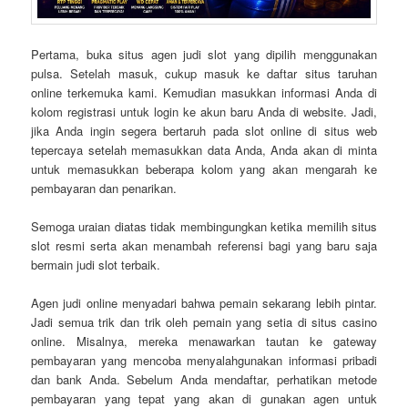
Pertama, buka situs agen judi slot yang dipilih menggunakan
pulsa. Setelah masuk, cukup masuk ke daftar situs taruhan
online terkemuka kami. Kemudian masukkan informasi Anda di
kolom registrasi untuk login ke akun baru Anda di website. Jadi,
jika Anda ingin segera bertaruh pada slot online di situs web
tepercaya setelah memasukkan data Anda, Anda akan di minta
untuk memasukkan beberapa kolom yang akan mengarah ke
pembayaran dan penarikan.
Semoga uraian diatas tidak membingungkan ketika memilih situs
slot resmi serta akan menambah referensi bagi yang baru saja
bermain judi slot terbaik.
Agen judi online menyadari bahwa pemain sekarang lebih pintar.
Jadi semua trik dan trik oleh pemain yang setia di situs casino
online. Misalnya, mereka menawarkan tautan ke gateway
pembayaran yang mencoba menyalahgunakan informasi pribadi
dan bank Anda. Sebelum Anda mendaftar, perhatikan metode
pembayaran yang tepat yang akan di gunakan agen untuk