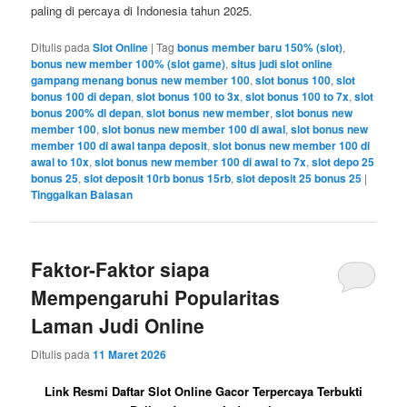
paling di percaya di Indonesia tahun 2025.
Ditulis pada
Slot Online
|
Tag
bonus member baru 150% (slot)
,
bonus new member 100% (slot game)
,
situs judi slot online
gampang menang bonus new member 100
,
slot bonus 100
,
slot
bonus 100 di depan
,
slot bonus 100 to 3x
,
slot bonus 100 to 7x
,
slot
bonus 200% di depan
,
slot bonus new member
,
slot bonus new
member 100
,
slot bonus new member 100 di awal
,
slot bonus new
member 100 di awal tanpa deposit
,
slot bonus new member 100 di
awal to 10x
,
slot bonus new member 100 di awal to 7x
,
slot depo 25
bonus 25
,
slot deposit 10rb bonus 15rb
,
slot deposit 25 bonus 25
|
Tinggalkan Balasan
Faktor-Faktor siapa
Mempengaruhi Popularitas
Laman Judi Online
Ditulis pada
11 Maret 2026
Link Resmi Daftar Slot Online Gacor Terpercaya Terbukti