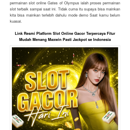
permainan slot online Gates of Olympus ialah proses permainan
slot terbaik sampai saat ini. Tidak cuma itu supaya bisa mainkan
kita bisa mainkan terlebih dahulu mode demo Saat kamu belum
kuasai.
Link Resmi Platform Slot Online Gacor Terpercaya Fitur
Mudah Menang Maxwin Pasti Jackpot se Indonesia