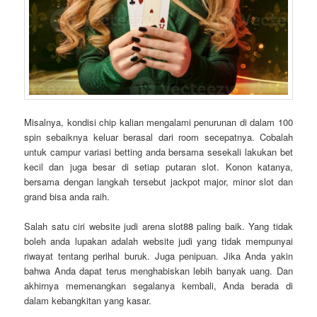
Misalnya, kondisi chip kalian mengalami penurunan di dalam 100
spin sebaiknya keluar berasal dari room secepatnya. Cobalah
untuk campur variasi betting anda bersama sesekali lakukan bet
kecil dan juga besar di setiap putaran slot. Konon katanya,
bersama dengan langkah tersebut jackpot major, minor slot dan
grand bisa anda raih.
Salah satu ciri website judi arena slot88 paling baik. Yang tidak
boleh anda lupakan adalah website judi yang tidak mempunyai
riwayat tentang perihal buruk. Juga penipuan. Jika Anda yakin
bahwa Anda dapat terus menghabiskan lebih banyak uang. Dan
akhirnya memenangkan segalanya kembali, Anda berada di
dalam kebangkitan yang kasar.