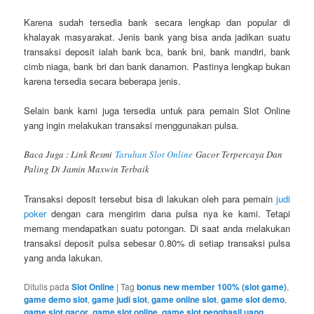
Karena sudah tersedia bank secara lengkap dan popular di
khalayak masyarakat. Jenis bank yang bisa anda jadikan suatu
transaksi deposit ialah bank bca, bank bni, bank mandiri, bank
cimb niaga, bank bri dan bank danamon. Pastinya lengkap bukan
karena tersedia secara beberapa jenis.
Selain bank kami juga tersedia untuk para pemain Slot Online
yang ingin melakukan transaksi menggunakan pulsa.
Baca Juga : Link Resmi
Taruhan Slot Online
Gacor Terpercaya Dan
Paling Di Jamin Maxwin Terbaik
Transaksi deposit tersebut bisa di lakukan oleh para pemain
judi
poker
dengan cara mengirim dana pulsa nya ke kami. Tetapi
memang mendapatkan suatu potongan. Di saat anda melakukan
transaksi deposit pulsa sebesar 0.80% di setiap transaksi pulsa
yang anda lakukan.
Ditulis pada
Slot Online
|
Tag
bonus new member 100% (slot game)
,
game demo slot
,
game judi slot
,
game online slot
,
game slot demo
,
game slot gacor
,
game slot online
,
game slot penghasil uang
,