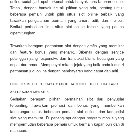
online sudah jadi opsi terkenal untuk banyak fans taruhan online.
Tetapi, dengan banyak sekali pilihan yang ada, penting untuk
beberapa pemain untuk pilih situs slot online terbaik yang
tawarkan pengalaman bermain yang aman, adil, dan melipur.
Berikut perbedaan lima situs slot online terbaik yang pantas
diperhitungkan.
Tawarkan beragam permainan slot dengan grafis yang memikat
dan feature bonus yang menarik. Dikenali dengan service
pelanggan yang responsive dan transaksi bisnis keuangan yang
cepat dan aman. Mempunyai rekam jejak yang baik pada industri
permainan judi online dengan pembayaran yang cepat dan adil.
LINK RESMI TERPERCAYA GACOR HARI INI SERVER THAILAND
ASLI SAJIAN MENARIK
Sediakan beragam pilihan permainan slot dari penyuplai
terpenting. Tawarkan promosi dan bonus yang memberikan
keuntungan untuk beberapa pemain slot online, dan kompetisi
slot yang memikat. Di perlengkapi dengan program mobile yang
mempermudah beberapa pemain untuk bermain kapan pun dan di
manapun.