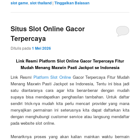
slot game
,
slot thailand
|
Tinggalkan Balasan
Situs Slot Online Gacor
Terpercaya
Ditulis pada
1 Mei 2026
Link Resmi Platform Slot Online Gacor Terpercaya Fitur
Mudah Menang Maxwin Pasti Jackpot se Indonesia
Link Resmi
Platform Slot Online
Gacor Terpercaya Fitur Mudah
Menang Maxwin Pasti Jackpot se Indonesia, Tentu ini bisa jadi
satu diantaranya cara agar kita benar-benar dengan mudah
supaya bisa mendapatkan penghasilan tambahan. Untuk daftar
sendiri trick-nya mudah kita perlu mencari provider yang mana
menyajikan permainan ini seterusnya kita dapat daftarkan kita
dengan menghubungi customer service atau langsung mendaftar
pada website slot online.
Menariknya proses yang akan kalian mainkan waktu bermain