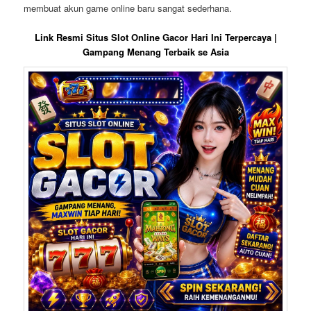
membuat akun game online baru sangat sederhana.
Link Resmi Situs Slot Online Gacor Hari Ini Terpercaya |
Gampang Menang Terbaik se Asia