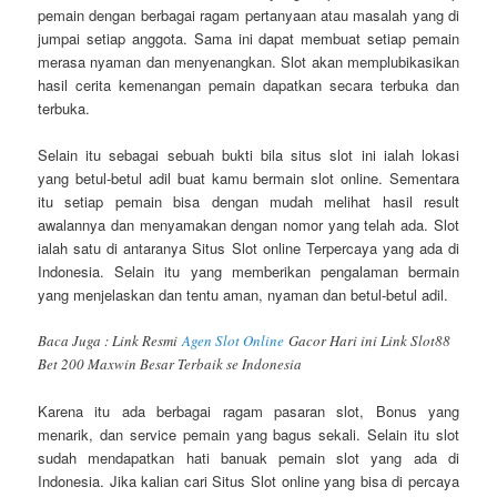
pemain dengan berbagai ragam pertanyaan atau masalah yang di
jumpai setiap anggota. Sama ini dapat membuat setiap pemain
merasa nyaman dan menyenangkan. Slot akan memplubikasikan
hasil cerita kemenangan pemain dapatkan secara terbuka dan
terbuka.
Selain itu sebagai sebuah bukti bila situs slot ini ialah lokasi
yang betul-betul adil buat kamu bermain slot online. Sementara
itu setiap pemain bisa dengan mudah melihat hasil result
awalannya dan menyamakan dengan nomor yang telah ada. Slot
ialah satu di antaranya Situs Slot online Terpercaya yang ada di
Indonesia. Selain itu yang memberikan pengalaman bermain
yang menjelaskan dan tentu aman, nyaman dan betul-betul adil.
Baca Juga : Link Resmi
Agen Slot Online
Gacor Hari ini Link Slot88
Bet 200 Maxwin Besar Terbaik se Indonesia
Karena itu ada berbagai ragam pasaran slot, Bonus yang
menarik, dan service pemain yang bagus sekali. Selain itu slot
sudah mendapatkan hati banuak pemain slot yang ada di
Indonesia. Jika kalian cari Situs Slot online yang bisa di percaya