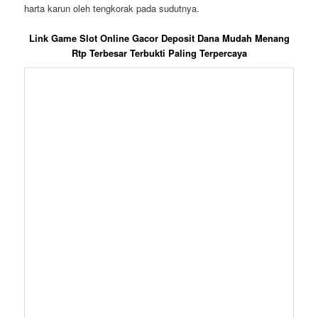
harta karun oleh tengkorak pada sudutnya.
Link Game Slot Online Gacor Deposit Dana Mudah Menang
Rtp Terbesar Terbukti Paling Terpercaya