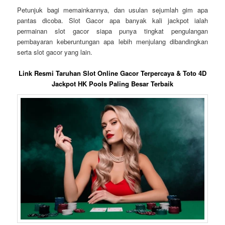
Petunjuk bagi memainkannya, dan usulan sejumlah gim apa
pantas dicoba. Slot Gacor apa banyak kali jackpot ialah
permainan slot gacor siapa punya tingkat pengulangan
pembayaran keberuntungan apa lebih menjulang dibandingkan
serta slot gacor yang lain.
Link Resmi Taruhan Slot Online Gacor Terpercaya & Toto 4D
Jackpot HK Pools Paling Besar Terbaik