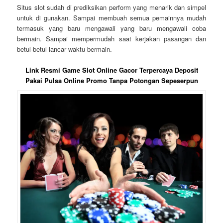
Situs slot sudah di prediksikan perform yang menarik dan simpel
untuk di gunakan. Sampai membuah semua pemainnya mudah
termasuk yang baru mengawali yang baru mengawali coba
bermain. Sampai mempermudah saat kerjakan pasangan dan
betul-betul lancar waktu bermain.
Link Resmi Game Slot Online Gacor Terpercaya Deposit
Pakai Pulsa Online Promo Tanpa Potongan Sepeserpun