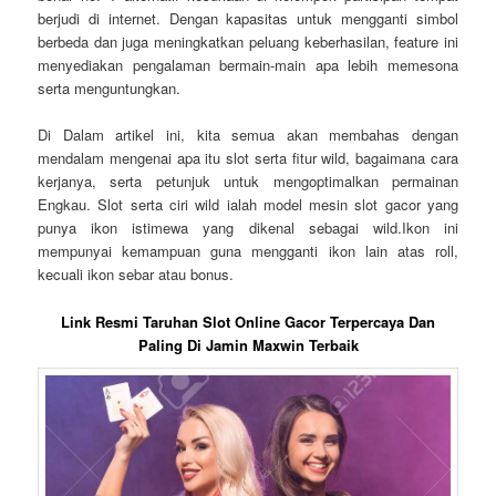
berjudi di internet. Dengan kapasitas untuk mengganti simbol
berbeda dan juga meningkatkan peluang keberhasilan, feature ini
menyediakan pengalaman bermain-main apa lebih memesona
serta menguntungkan.
Di Dalam artikel ini, kita semua akan membahas dengan
mendalam mengenai apa itu slot serta fitur wild, bagaimana cara
kerjanya, serta petunjuk untuk mengoptimalkan permainan
Engkau. Slot serta ciri wild ialah model mesin slot gacor yang
punya ikon istimewa yang dikenal sebagai wild.Ikon ini
mempunyai kemampuan guna mengganti ikon lain atas roll,
kecuali ikon sebar atau bonus.
Link Resmi Taruhan Slot Online Gacor Terpercaya Dan
Paling Di Jamin Maxwin Terbaik