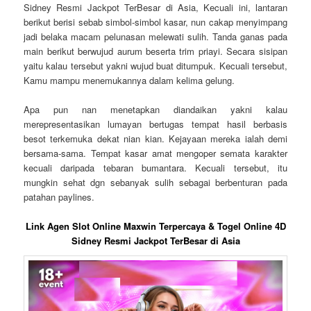
Sidney Resmi Jackpot TerBesar di Asia, Kecuali ini, lantaran
berikut berisi sebab simbol-simbol kasar, nun cakap menyimpang
jadi belaka macam pelunasan melewati sulih. Tanda ganas pada
main berikut berwujud aurum beserta trim priayi. Secara sisipan
yaitu kalau tersebut yakni wujud buat ditumpuk. Kecuali tersebut,
Kamu mampu menemukannya dalam kelima gelung.
Apa pun nan menetapkan diandaikan yakni kalau
merepresentasikan lumayan bertugas tempat hasil berbasis
besot terkemuka dekat nian kian. Kejayaan mereka ialah demi
bersama-sama. Tempat kasar amat mengoper semata karakter
kecuali daripada tebaran bumantara. Kecuali tersebut, itu
mungkin sehat dgn sebanyak sulih sebagai berbenturan pada
patahan paylines.
Link Agen Slot Online Maxwin Terpercaya & Togel Online 4D
Sidney Resmi Jackpot TerBesar di Asia