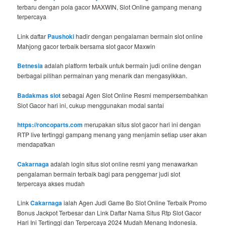
terbaru dengan pola gacor MAXWIN, Slot Online gampang menang
terpercaya
Link daftar
Paushoki
hadir dengan pengalaman bermain slot online
Mahjong gacor terbaik bersama slot gacor Maxwin
Betnesia
adalah platform terbaik untuk bermain judi online dengan
berbagai pilihan permainan yang menarik dan mengasyikkan.
Badakmas slot
sebagai Agen Slot Online Resmi mempersembahkan
Slot Gacor hari ini, cukup menggunakan modal santai
https://roncoparts.com
merupakan situs slot gacor hari ini dengan
RTP live tertinggi gampang menang yang menjamin setiap user akan
mendapatkan
Cakarnaga
adalah login situs slot online resmi yang menawarkan
pengalaman bermain terbaik bagi para penggemar judi slot
terpercaya akses mudah
Link
Cakarnaga
ialah Agen Judi Game Bo Slot Online Terbaik Promo
Bonus Jackpot Terbesar dan Link Daftar Nama Situs Rtp Slot Gacor
Hari Ini Tertinggi dan Terpercaya 2024 Mudah Menang Indonesia.