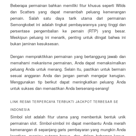
Beberapa permainan bahkan memiliki fitur khusus seperti Wilds
dan Scatters yang dapat menambah peluang kemenangan
pemain. Salah satu daya tarik utama dari permainan
Semongkobet ini adalah tingkat pembayarannya yang tinggi dan
persentase pengembalian ke pemain (RTP) yang besar.
Meskipun peluang ini menarik, penting untuk diingat bahwa ini
bukan jaminan kesuksesan.
Dengan mempraktikkan permainan yang bertanggung jawab dan
memahami mekanisme permainan, Anda dapat memaksimalkan
peluang Anda untuk menang. Selain itu, pastikan untuk bermain
sesuai anggaran Anda dan jangan pernah mengejar kerugian.
Menggunakan tip berikut dapat meningkatkan peluang Anda
untuk sukses dan memastikan Anda bersenang-senang!
LINK RESMI TERPERCAYA TERBUKTI JACKPOT TERBESAR SE
INDONESIA
Simbol slot adalah fitur utama yang membentuk bentuk unik
permainan slot. Simbol-simbol ini dapat membantu Anda meraih
kemenangan di sepanjang garis pembayaran yang mungkin Anda
lewatkan, memicu putaran bonus, dan, dalam beberapa kasus,