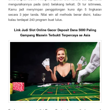
menguraikannya pada (sisi) belakang terkait. Di tur istimewa,
Kamu jadi menyimpan penggolongan kuno dgn 5 lingkaran
secara 3 jejer tanda. Nilai win all methods benar disini, kalau-
kalau terdapat 243 program buat lulus.
Link Judi Slot Online Gacor Deposit Dana 5000 Paling
Gampang Maxwin Terbukti Terpercaya se Asia