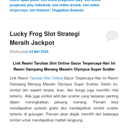
pragmatic play indonesia
,
slot online terbaik
,
slot online
terpercaya
,
slot thailand
|
Tinggalkan Balasan
Lucky Frog Slot Strategi
Meraih Jackpot
Ditulis pada
24 Mei 2026
Link Resmi Taruhan Slot Online Gacor Terpercaya Hari Ini
Resmi Gampang Menang Maxwin Olympus Super Scatter
Link Resmi
Taruhan Slot Online
Gacor Terpercaya Hari Ini Resmi
Gampang Menang Maxwin Olympus Super Scatter, Selain itu,
simbol lain seperti teratai, ikan, dan bunga juga memiliki nilai
tertentu. Ada juga simbol wild dan scatter yang berperan penting
dalam meningkatkan peluang menang. Pemain bisa
mendapatkan putaran gratis jika mendapatkan simbol scatter
tertentu di gulungan. Pemain akan diajak memilih dari beberapa
simbol untuk mendapatkan hadiah langsung.