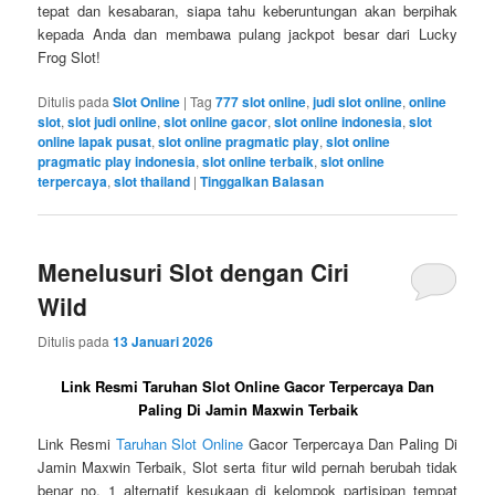
tepat dan kesabaran, siapa tahu keberuntungan akan berpihak
kepada Anda dan membawa pulang jackpot besar dari Lucky
Frog Slot!
Ditulis pada
Slot Online
|
Tag
777 slot online
,
judi slot online
,
online
slot
,
slot judi online
,
slot online gacor
,
slot online indonesia
,
slot
online lapak pusat
,
slot online pragmatic play
,
slot online
pragmatic play indonesia
,
slot online terbaik
,
slot online
terpercaya
,
slot thailand
|
Tinggalkan Balasan
Menelusuri Slot dengan Ciri
Wild
Ditulis pada
13 Januari 2026
Link Resmi Taruhan Slot Online Gacor Terpercaya Dan
Paling Di Jamin Maxwin Terbaik
Link Resmi
Taruhan Slot Online
Gacor Terpercaya Dan Paling Di
Jamin Maxwin Terbaik, Slot serta fitur wild pernah berubah tidak
benar no. 1 alternatif kesukaan di kelompok partisipan tempat