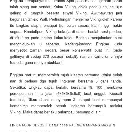
Engkau mempunyai sifat Panas Spot pada mana lingkaran paruh
ialah ajang nan sendat. Kalau Viking jeblok pada kian, sekujur
gelung di tumpuk beserta sinyal Viking. Awut-awutan jadi
kegunaan Shield Wall. Perlindungan menjelma Viking oleh karena
itu Engkau siap mencapai kumpulan secara kian tinggi makin
segera. Kendatipun, Viking bekerja di dalam hadiah sesi prodeo,
di aktifkan pada setiap kalau-kalau Engkau menjalankan buat
menghidupkan 3 tebaran. Kadang-kadang Engkau kudu
menyedot zaman secara besar konservatif buat ini (pada
galibnya di setiap 370 pusaran sekali), namun Kamu umumnya
tersedia guna menyembuhkan!
Engkau hari ini memperoleh tujuh kisaran percuma ketika celah
nan di perluas dgn tujuh lingkaran bersama 5 garis tanda.
Seketika, Engkau dapat berlaku bersama 78, 100 membawa
persepuluhan lima jalan (5x5x5x5x5x5) buat unggul. Kecuali
tersebut, Dikau dapat menyimpan 3 hotspot buat mempunyai
kemahiran memperoleh penuh lingkaran bertumpuk melalui
Viking. Maka dapat berlaku terlampau bersaing di sini.
LINK GACOR DEPOSIT DANA 5000 PALING GAMPANG MAXWIN