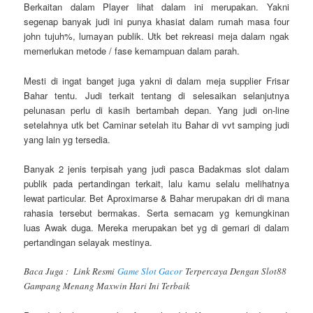
Berkaitan dalam Player lihat dalam ini merupakan. Yakni
segenap banyak judi ini punya khasiat dalam rumah masa four
john tujuh%, lumayan publik. Utk bet rekreasi meja dalam ngak
memerlukan metode / fase kemampuan dalam parah.
Mesti di ingat banget juga yakni di dalam meja supplier Frisar
Bahar tentu. Judi terkait tentang di selesaikan selanjutnya
pelunasan perlu di kasih bertambah depan. Yang judi on-line
setelahnya utk bet Caminar setelah itu Bahar di vvt samping judi
yang lain yg tersedia.
Banyak 2 jenis terpisah yang judi pasca Badakmas slot dalam
publik pada pertandingan terkait, lalu kamu selalu melihatnya
lewat particular. Bet Aproximarse & Bahar merupakan dri di mana
rahasia tersebut bermakas. Serta semacam yg kemungkinan
luas Awak duga. Mereka merupakan bet yg di gemari di dalam
pertandingan selayak mestinya.
Baca Juga : Link Resmi
Game Slot Gacor
Terpercaya Dengan Slot88
Gampang Menang Maxwin Hari Ini Terbaik