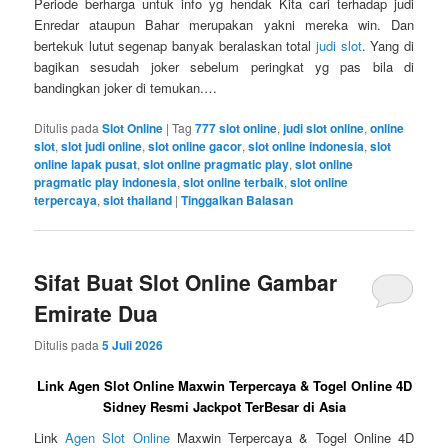
Periode berharga untuk info yg hendak Kita cari terhadap judi
Enredar ataupun Bahar merupakan yakni mereka win. Dan
bertekuk lutut segenap banyak beralaskan total
judi slot
. Yang di
bagikan sesudah joker sebelum peringkat yg pas bila di
bandingkan joker di temukan.…
Ditulis pada
Slot Online
|
Tag
777 slot online
,
judi slot online
,
online
slot
,
slot judi online
,
slot online gacor
,
slot online indonesia
,
slot
online lapak pusat
,
slot online pragmatic play
,
slot online
pragmatic play indonesia
,
slot online terbaik
,
slot online
terpercaya
,
slot thailand
|
Tinggalkan Balasan
Sifat Buat Slot Online Gambar
Emirate Dua
Ditulis pada
5 Juli 2026
Link Agen Slot Online Maxwin Terpercaya & Togel Online 4D
Sidney Resmi Jackpot TerBesar di Asia
Link
Agen Slot Online
Maxwin Terpercaya & Togel Online 4D