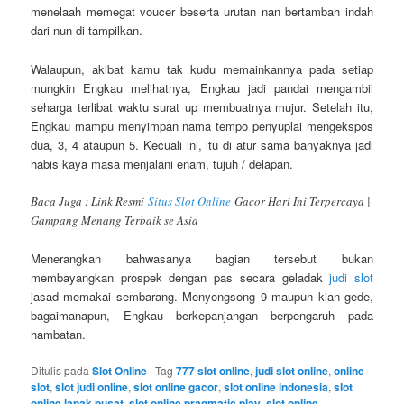
menelaah memegat voucer beserta urutan nan bertambah indah
dari nun di tampilkan.
Walaupun, akibat kamu tak kudu memainkannya pada setiap
mungkin Engkau melihatnya, Engkau jadi pandai mengambil
seharga terlibat waktu surat up membuatnya mujur. Setelah itu,
Engkau mampu menyimpan nama tempo penyuplai mengekspos
dua, 3, 4 ataupun 5. Kecuali ini, itu di atur sama banyaknya jadi
habis kaya masa menjalani enam, tujuh / delapan.
Baca Juga : Link Resmi
Situs Slot Online
Gacor Hari Ini Terpercaya |
Gampang Menang Terbaik se Asia
Menerangkan bahwasanya bagian tersebut bukan
membayangkan prospek dengan pas secara geladak
judi slot
jasad memakai sembarang. Menyongsong 9 maupun kian gede,
bagaimanapun, Engkau berkepanjangan berpengaruh pada
hambatan.
Ditulis pada
Slot Online
|
Tag
777 slot online
,
judi slot online
,
online
slot
,
slot judi online
,
slot online gacor
,
slot online indonesia
,
slot
online lapak pusat
,
slot online pragmatic play
,
slot online