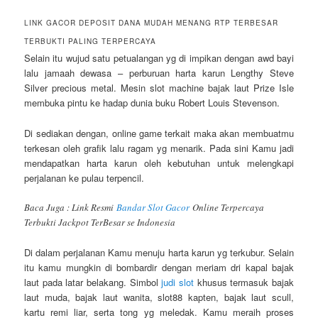
LINK GACOR DEPOSIT DANA MUDAH MENANG RTP TERBESAR
TERBUKTI PALING TERPERCAYA
Selain itu wujud satu petualangan yg di impikan dengan awd bayi
lalu jamaah dewasa – perburuan harta karun Lengthy Steve
Silver precious metal. Mesin slot machine bajak laut Prize Isle
membuka pintu ke hadap dunia buku Robert Louis Stevenson.
Di sediakan dengan, online game terkait maka akan membuatmu
terkesan oleh grafik lalu ragam yg menarik. Pada sini Kamu jadi
mendapatkan harta karun oleh kebutuhan untuk melengkapi
perjalanan ke pulau terpencil.
Baca Juga : Link Resmi
Bandar Slot Gacor
Online Terpercaya
Terbukti Jackpot TerBesar se Indonesia
Di dalam perjalanan Kamu menuju harta karun yg terkubur. Selain
itu kamu mungkin di bombardir dengan meriam dri kapal bajak
laut pada latar belakang. Simbol
judi slot
khusus termasuk bajak
laut muda, bajak laut wanita, slot88 kapten, bajak laut scull,
kartu remi liar, serta tong yg meledak. Kamu meraih proses