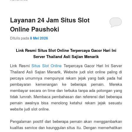
Layanan 24 Jam Situs Slot
Online Paushoki
Ditulis pada
8 Mei 2026
Link Resmi Situs Slot Online Terpercaya Gacor Hari Ini
Server Thailand Asli Sajian Menarik
Link Resmi
Situs Slot Online
Terpercaya Gacor Hari Ini Server
Thailand Asli Sajian Menarik, Website judi slot online paling di
percaya umumnya mempunyai rekam jejak yang baik pada hal
pembayaran kemenangan ke beberapa pemain. Mereka
membayar secara on time dan terbuka tanpa ada potongan yang
tidak lumrah. Membaca pembahasan dan referensi dari beberapa
pemain awalnya bisa menolong ketahui rekam jejak sesuatu
website judi slot online.
Pengalaman positif dari beberapa pemain akan menggambarkan
kualitas service dan keunggulan situs itu. Dengan memerhatikan