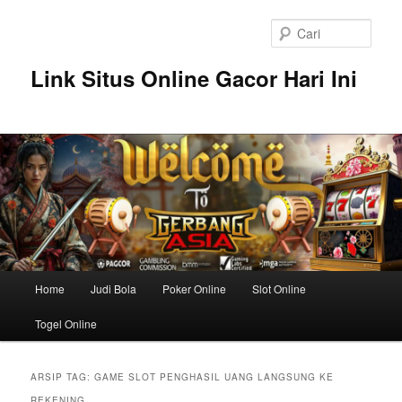
Langsung
Langsung
ke
ke
Cari
konten
konten
utama
sekunder
Link Situs Online Gacor Hari Ini
Menu
Home
Judi Bola
Poker Online
Slot Online
utama
Togel Online
ARSIP TAG:
GAME SLOT PENGHASIL UANG LANGSUNG KE
REKENING