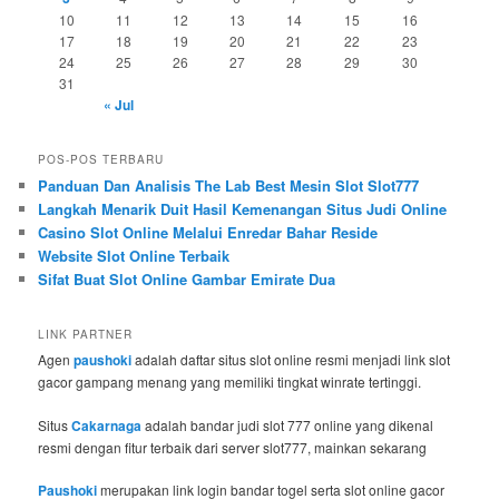
10
11
12
13
14
15
16
17
18
19
20
21
22
23
24
25
26
27
28
29
30
31
« Jul
POS-POS TERBARU
Panduan Dan Analisis The Lab Best Mesin Slot Slot777
Langkah Menarik Duit Hasil Kemenangan Situs Judi Online
Casino Slot Online Melalui Enredar Bahar Reside
Website Slot Online Terbaik
Sifat Buat Slot Online Gambar Emirate Dua
LINK PARTNER
Agen
paushoki
adalah daftar situs slot online resmi menjadi link slot
gacor gampang menang yang memiliki tingkat winrate tertinggi.
Situs
Cakarnaga
adalah bandar judi slot 777 online yang dikenal
resmi dengan fitur terbaik dari server slot777, mainkan sekarang
Paushoki
merupakan link login bandar togel serta slot online gacor