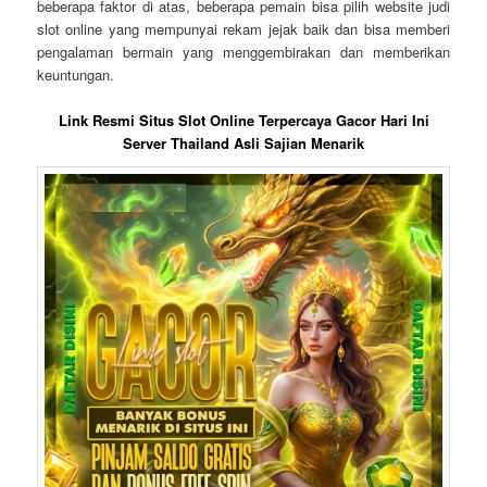
beberapa faktor di atas, beberapa pemain bisa pilih website judi
slot online yang mempunyai rekam jejak baik dan bisa memberi
pengalaman bermain yang menggembirakan dan memberikan
keuntungan.
Link Resmi Situs Slot Online Terpercaya Gacor Hari Ini
Server Thailand Asli Sajian Menarik