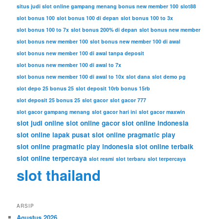
situs judi slot online gampang menang bonus new member 100
slot88
slot bonus 100
slot bonus 100 di depan
slot bonus 100 to 3x
slot bonus 100 to 7x
slot bonus 200% di depan
slot bonus new member
slot bonus new member 100
slot bonus new member 100 di awal
slot bonus new member 100 di awal tanpa deposit
slot bonus new member 100 di awal to 7x
slot bonus new member 100 di awal to 10x
slot dana
slot demo pg
slot depo 25 bonus 25
slot deposit 10rb bonus 15rb
slot deposit 25 bonus 25
slot gacor
slot gacor 777
slot gacor gampang menang
slot gacor hari ini
slot gacor maxwin
slot judi online
slot online gacor
slot online indonesia
slot online lapak pusat
slot online pragmatic play
slot online pragmatic play indonesia
slot online terbaik
slot online terpercaya
slot resmi
slot terbaru
slot terpercaya
slot thailand
ARSIP
Agustus 2026