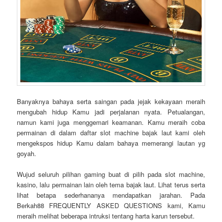
Banyaknya bahaya serta saingan pada jejak kekayaan meraih
mengubah hidup Kamu jadi perjalanan nyata. Petualangan,
namun kami juga menggemari keamanan. Kamu meraih coba
permainan di dalam daftar slot machine bajak laut kami oleh
mengekspos hidup Kamu dalam bahaya memerangi lautan yg
goyah.
Wujud seluruh pilihan gaming buat di pilih pada slot machine,
kasino, lalu permainan lain oleh tema bajak laut. Lihat terus serta
lihat betapa sederhananya mendapatkan jarahan. Pada
Berkah88 FREQUENTLY ASKED QUESTIONS kami, Kamu
meraih melihat beberapa intruksi tentang harta karun tersebut.