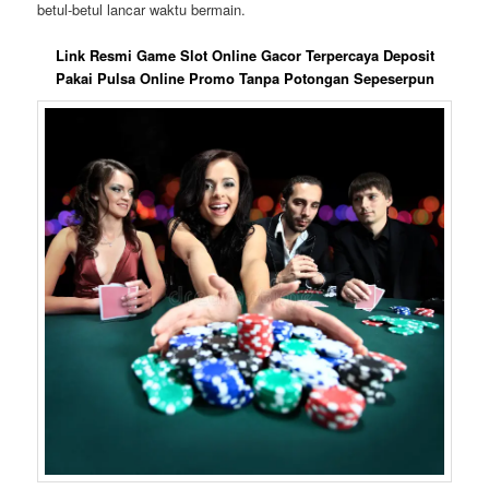
betul-betul lancar waktu bermain.
Link Resmi Game Slot Online Gacor Terpercaya Deposit
Pakai Pulsa Online Promo Tanpa Potongan Sepeserpun