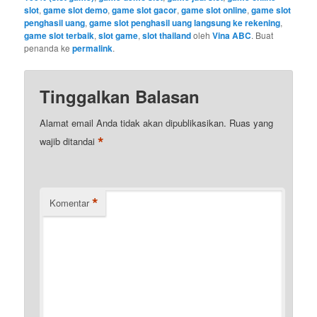
slot
,
game slot demo
,
game slot gacor
,
game slot online
,
game slot
penghasil uang
,
game slot penghasil uang langsung ke rekening
,
game slot terbaik
,
slot game
,
slot thailand
oleh
Vina ABC
. Buat
penanda ke
permalink
.
Tinggalkan Balasan
Alamat email Anda tidak akan dipublikasikan.
Ruas yang
*
wajib ditandai
*
Komentar