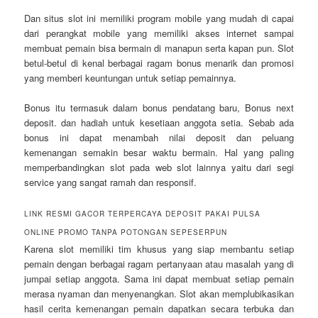
Dan situs slot ini memiliki program mobile yang mudah di capai
dari perangkat mobile yang memiliki akses internet sampai
membuat pemain bisa bermain di manapun serta kapan pun. Slot
betul-betul di kenal berbagai ragam bonus menarik dan promosi
yang memberi keuntungan untuk setiap pemainnya.
Bonus itu termasuk dalam bonus pendatang baru, Bonus next
deposit. dan hadiah untuk kesetiaan anggota setia. Sebab ada
bonus ini dapat menambah nilai deposit dan peluang
kemenangan semakin besar waktu bermain. Hal yang paling
memperbandingkan slot pada web slot lainnya yaitu dari segi
service yang sangat ramah dan responsif.
LINK RESMI GACOR TERPERCAYA DEPOSIT PAKAI PULSA
ONLINE PROMO TANPA POTONGAN SEPESERPUN
Karena slot memiliki tim khusus yang siap membantu setiap
pemain dengan berbagai ragam pertanyaan atau masalah yang di
jumpai setiap anggota. Sama ini dapat membuat setiap pemain
merasa nyaman dan menyenangkan. Slot akan memplubikasikan
hasil cerita kemenangan pemain dapatkan secara terbuka dan