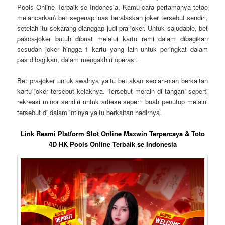
Pools Online Terbaik se Indonesia, Kamu cara pertamanya tetao
melancarkan\ bet segenap luas beralaskan joker tersebut sendiri,
setelah itu sekarang dianggap judi pra-joker. Untuk saludable, bet
pasca-joker butuh dibuat melalui kartu remi dalam dibagikan
sesudah joker hingga 1 kartu yang lain untuk peringkat dalam
pas dibagikan, dalam mengakhiri operasi.
Bet pra-joker untuk awalnya yaitu bet akan seolah-olah berkaitan
kartu joker tersebut kelaknya. Tersebut meraih di tangani seperti
rekreasi minor sendiri untuk artiese seperti buah penutup melalui
tersebut di dalam intinya yaitu berkaitan hadirnya.
Link Resmi Platform Slot Online Maxwin Terpercaya & Toto
4D HK Pools Online Terbaik se Indonesia