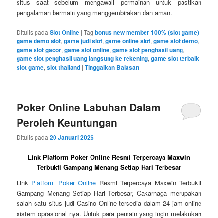
situs saat sebelum mengawali permainan untuk pastikan
pengalaman bermain yang menggembirakan dan aman.
Ditulis pada
Slot Online
|
Tag
bonus new member 100% (slot game)
,
game demo slot
,
game judi slot
,
game online slot
,
game slot demo
,
game slot gacor
,
game slot online
,
game slot penghasil uang
,
game slot penghasil uang langsung ke rekening
,
game slot terbaik
,
slot game
,
slot thailand
|
Tinggalkan Balasan
Poker Online Labuhan Dalam
Peroleh Keuntungan
Ditulis pada
20 Januari 2026
Link Platform Poker Online Resmi Terpercaya Maxwin
Terbukti Gampang Menang Setiap Hari Terbesar
Link
Platform Poker Online
Resmi Terpercaya Maxwin Terbukti
Gampang Menang Setiap Hari Terbesar, Cakarnaga merupakan
salah satu situs judi Casino Online tersedia dalam 24 jam online
sistem oprasional nya. Untuk para pemain yang ingin melakukan