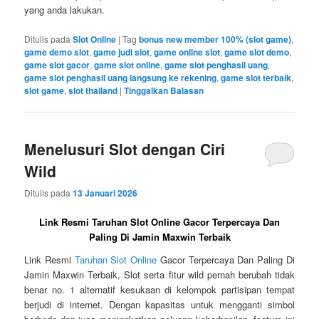
yang anda lakukan.
Ditulis pada
Slot Online
|
Tag
bonus new member 100% (slot game)
,
game demo slot
,
game judi slot
,
game online slot
,
game slot demo
,
game slot gacor
,
game slot online
,
game slot penghasil uang
,
game slot penghasil uang langsung ke rekening
,
game slot terbaik
,
slot game
,
slot thailand
|
Tinggalkan Balasan
Menelusuri Slot dengan Ciri
Wild
Ditulis pada
13 Januari 2026
Link Resmi Taruhan Slot Online Gacor Terpercaya Dan
Paling Di Jamin Maxwin Terbaik
Link Resmi
Taruhan Slot Online
Gacor Terpercaya Dan Paling Di
Jamin Maxwin Terbaik, Slot serta fitur wild pernah berubah tidak
benar no. 1 alternatif kesukaan di kelompok partisipan tempat
berjudi di internet. Dengan kapasitas untuk mengganti simbol