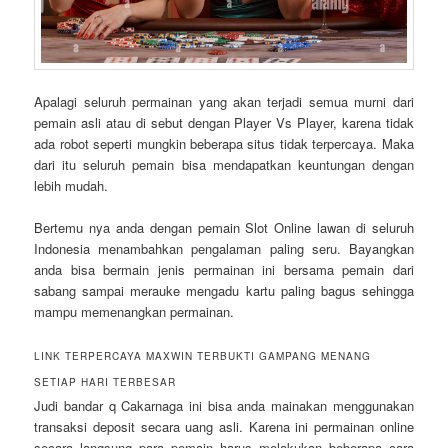
Apalagi seluruh permainan yang akan terjadi semua murni dari
pemain asli atau di sebut dengan Player Vs Player, karena tidak
ada robot seperti mungkin beberapa situs tidak terpercaya. Maka
dari itu seluruh pemain bisa mendapatkan keuntungan dengan
lebih mudah.
Bertemu nya anda dengan pemain Slot Online lawan di seluruh
Indonesia menambahkan pengalaman paling seru. Bayangkan
anda bisa bermain jenis permainan ini bersama pemain dari
sabang sampai merauke mengadu kartu paling bagus sehingga
mampu memenangkan permainan.
LINK TERPERCAYA MAXWIN TERBUKTI GAMPANG MENANG
SETIAP HARI TERBESAR
Judi bandar q Cakarnaga ini bisa anda mainakan menggunakan
transaksi deposit secara uang asli. Karena ini permainan online
secara langsung para pemain harus melakukan beberapa cara