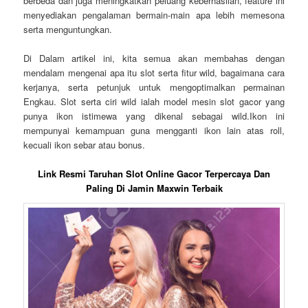
berbeda dan juga meningkatkan peluang keberhasilan, feature ini
menyediakan pengalaman bermain-main apa lebih memesona
serta menguntungkan.
Di Dalam artikel ini, kita semua akan membahas dengan
mendalam mengenai apa itu slot serta fitur wild, bagaimana cara
kerjanya, serta petunjuk untuk mengoptimalkan permainan
Engkau. Slot serta ciri wild ialah model mesin slot gacor yang
punya ikon istimewa yang dikenal sebagai wild.Ikon ini
mempunyai kemampuan guna mengganti ikon lain atas roll,
kecuali ikon sebar atau bonus.
Link Resmi Taruhan Slot Online Gacor Terpercaya Dan
Paling Di Jamin Maxwin Terbaik