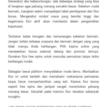
Generator) dan keberuntungan, ada beberapa strategi yang bisa
di terapkan agar peluang menang semakin besar. Sebelum mulai
bermain, luangkan waktu mempelajari tabel pembayaran dan fitur
bonus. Mengetahui simbol mana yang bernilai tinggi dan
bagaimana fitur aktif akan membantu dalam pengambilan
keputusan.
Tentukan batas kerugian dan kemenangan sebelum bermain.
Jangan terlalu terbawa suasana dan bermain dengan uang yang
tidak mampu Anda kehilangan. Pilih kasino online yang
menawarkan bonus selamat datang dan promosi lainnya.
Gunakan fitur free spins untuk mencoba permainan tanpa risiko
kehilangan modal.
Sebagian besar platform menyediakan mode demo. Manfaatkan
fitur ini untuk berlatih dan memahami mekanisme permainan
tanpa harus mempertaruhkan uang asli. Karena fitur bonus
seperti free spins dan jackpot sangat menentukan peluang
menang besar, fokuslah pada memicu fitur tersebut sebanyak
mungkin.