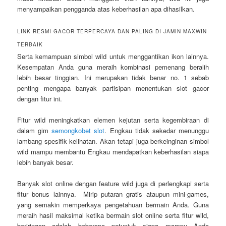
menyampaikan pengganda atas keberhasilan apa dihasilkan.
LINK RESMI GACOR TERPERCAYA DAN PALING DI JAMIN MAXWIN
TERBAIK
Serta kemampuan simbol wild untuk menggantikan ikon lainnya.
Kesempatan Anda guna meraih kombinasi pemenang beralih
lebih besar tinggian. Ini merupakan tidak benar no. 1 sebab
penting mengapa banyak partisipan menentukan slot gacor
dengan fitur ini.
Fitur wild meningkatkan elemen kejutan serta kegembiraan di
dalam gim
semongkobet slot
. Engkau tidak sekedar menunggu
lambang spesifik kelihatan. Akan tetapi juga berkeinginan simbol
wild mampu membantu Engkau mendapatkan keberhasilan siapa
lebih banyak besar.
Banyak slot online dengan feature wild juga di perlengkapi serta
fitur bonus lainnya. Mirip putaran gratis ataupun mini-games,
yang semakin memperkaya pengetahuan bermain Anda. Guna
meraih hasil maksimal ketika bermain slot online serta fitur wild,
beriringan adalah beberapa petunjuk siapa mampu Anda