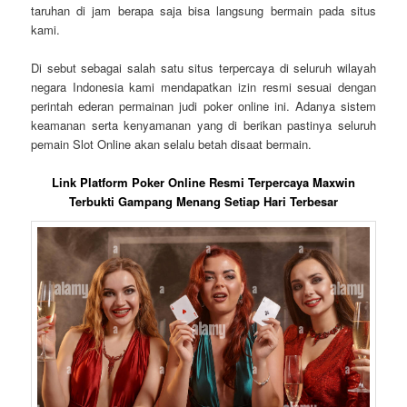
taruhan di jam berapa saja bisa langsung bermain pada situs
kami.
Di sebut sebagai salah satu situs terpercaya di seluruh wilayah
negara Indonesia kami mendapatkan izin resmi sesuai dengan
perintah ederan permainan judi poker online ini. Adanya sistem
keamanan serta kenyamanan yang di berikan pastinya seluruh
pemain Slot Online akan selalu betah disaat bermain.
Link Platform Poker Online Resmi Terpercaya Maxwin
Terbukti Gampang Menang Setiap Hari Terbesar