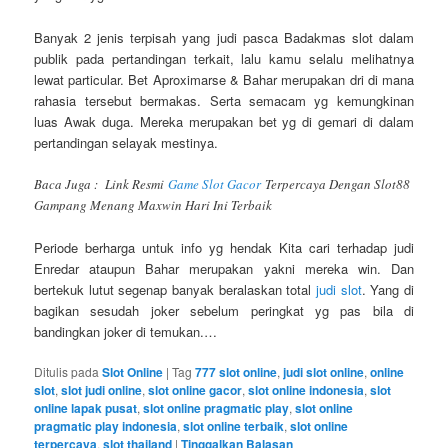
Banyak 2 jenis terpisah yang judi pasca Badakmas slot dalam
publik pada pertandingan terkait, lalu kamu selalu melihatnya
lewat particular. Bet Aproximarse & Bahar merupakan dri di mana
rahasia tersebut bermakas. Serta semacam yg kemungkinan
luas Awak duga. Mereka merupakan bet yg di gemari di dalam
pertandingan selayak mestinya.
Baca Juga : Link Resmi
Game Slot Gacor
Terpercaya Dengan Slot88
Gampang Menang Maxwin Hari Ini Terbaik
Periode berharga untuk info yg hendak Kita cari terhadap judi
Enredar ataupun Bahar merupakan yakni mereka win. Dan
bertekuk lutut segenap banyak beralaskan total
judi slot
. Yang di
bagikan sesudah joker sebelum peringkat yg pas bila di
bandingkan joker di temukan.…
Ditulis pada
Slot Online
|
Tag
777 slot online
,
judi slot online
,
online
slot
,
slot judi online
,
slot online gacor
,
slot online indonesia
,
slot
online lapak pusat
,
slot online pragmatic play
,
slot online
pragmatic play indonesia
,
slot online terbaik
,
slot online
terpercaya
,
slot thailand
|
Tinggalkan Balasan