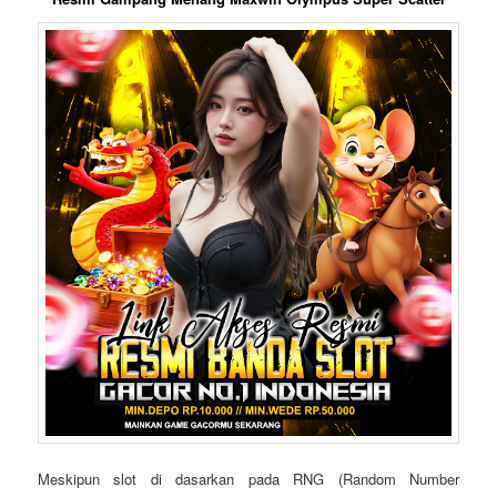
Meskipun slot di dasarkan pada RNG (Random Number