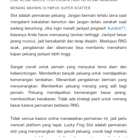
LINK RESMI GACOR TERPERCAYA HARI INI RESMI GAMPANG
MENANG MAXWIN OLYMPUS SUPER SCATTER
Slot adalah permainan peluang. Jangan bermain terlalu lama saat
mengalami kekalahan beruntun dan jangan terlalu serakah saat
sedang beruntung. Jika ingin meraih jackpot progresif
Autobot77
,
biasanya Anda harus memasang taruhan tertinggi. Jackpot besar
jarang muncul, jadi bersabarlah dan tetap disiplin. Meskipun RNG
acak, pengalaman dan observasi bisa membantu memahami
kapan peluang jackpot lebih tinggi.
Sangat cocok untuk pemain yang menyukai tema alam dan
keberuntungan. Memberikan banyak peluang untuk mendapatkan
kemenangan tambahan. Menambah pengalaman bermain yang
menyenangkan. Memberikan peluang menang yang adil bagi
pemain. Peluang mendapatkan kemenangan besar jarang,
membutuhkan kesabaran. Tidak ada strategi pasti untuk menang
besar karena permainan berbasis RNG.
Tidak semua kasino online menawarkan permainan ini, jadi perlu
mencari platform yang tepat. Lucky Frog Slot adalah permainan
slot yang menyenangkan dan penuh peluang, cocok bagi mereka