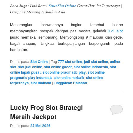
Baca Juga : Link Resmi
Situs Slot Online
Gacor Hari Ini Terpercaya |
Gampang Menang Terbaik se Asia
Menerangkan bahwasanya bagian tersebut bukan
membayangkan prospek dengan pas secara geladak
judi slot
jasad memakai sembarang. Menyongsong 9 maupun kian gede,
bagaimanapun, Engkau berkepanjangan berpengaruh pada
hambatan.
Ditulis pada
Slot Online
|
Tag
777 slot online
,
judi slot online
,
online
slot
,
slot judi online
,
slot online gacor
,
slot online indonesia
,
slot
online lapak pusat
,
slot online pragmatic play
,
slot online
pragmatic play indonesia
,
slot online terbaik
,
slot online
terpercaya
,
slot thailand
|
Tinggalkan Balasan
Lucky Frog Slot Strategi
Meraih Jackpot
Ditulis pada
24 Mei 2026