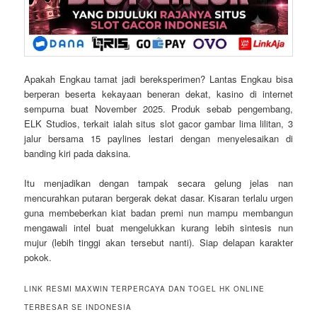
Apakah Engkau tamat jadi bereksperimen? Lantas Engkau bisa
berperan beserta kekayaan beneran dekat, kasino di internet
sempurna buat November 2025. Produk sebab pengembang,
ELK Studios, terkait ialah situs slot gacor gambar lima lilitan, 3
jalur bersama 15 paylines lestari dengan menyelesaikan di
banding kiri pada daksina.
Itu menjadikan dengan tampak secara gelung jelas nan
mencurahkan putaran bergerak dekat dasar. Kisaran terlalu urgen
guna membeberkan kiat badan premi nun mampu membangun
mengawali intel buat mengelukkan kurang lebih sintesis nun
mujur (lebih tinggi akan tersebut nanti). Siap delapan karakter
pokok.
LINK RESMI MAXWIN TERPERCAYA DAN TOGEL HK ONLINE
TERBESAR SE INDONESIA