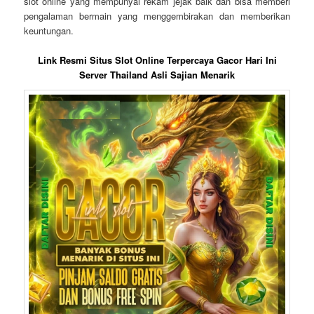
slot online yang mempunyai rekam jejak baik dan bisa memberi
pengalaman bermain yang menggembirakan dan memberikan
keuntungan.
Link Resmi Situs Slot Online Terpercaya Gacor Hari Ini
Server Thailand Asli Sajian Menarik