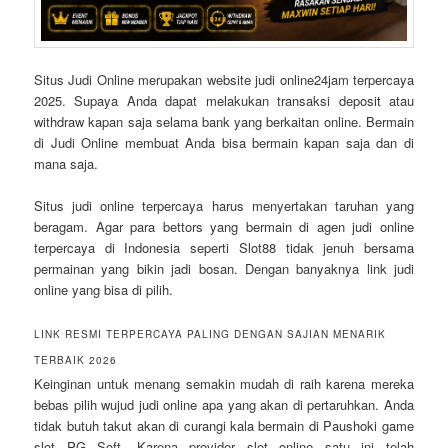
Situs Judi Online merupakan website judi online24jam terpercaya
2025. Supaya Anda dapat melakukan transaksi deposit atau
withdraw kapan saja selama bank yang berkaitan online. Bermain
di Judi Online membuat Anda bisa bermain kapan saja dan di
mana saja.
Situs judi online terpercaya harus menyertakan taruhan yang
beragam. Agar para bettors yang bermain di agen judi online
terpercaya di Indonesia seperti Slot88 tidak jenuh bersama
permainan yang bikin jadi bosan. Dengan banyaknya link judi
online yang bisa di pilih.
LINK RESMI TERPERCAYA PALING DENGAN SAJIAN MENARIK
TERBAIK 2026
Keinginan untuk menang semakin mudah di raih karena mereka
bebas pilih wujud judi online apa yang akan di pertaruhkan. Anda
tidak butuh takut akan di curangi kala bermain di Paushoki game
slot PG Soft. Karena provider slot online satu ini telah