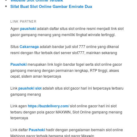
Sifat Buat Slot Online Gambar Emirate Dua
LINK PARTNER
Agen
paushoki
adalah daftar situs slot online resmi menjadi link slot
gacor gampang menang yang memiliki tingkat winrate tertinggi.
Situs
Cakarnaga
adalah bandar judi slot 777 online yang dikenal
resmi dengan fitur terbaik dari server slot777, mainkan sekarang
Paushoki
merupakan link login bandar togel serta slot online gacor
gampang menang dengan permainan lengkap, RTP tinggi, akses
cepat, sistem aman terpercaya
Link
paushoki slot
adalah situs slot gacor hari ini terpercaya terbaru
gampang menang
Link agen
https://buzdelivery.com/
slot online gacor hari ini slot
terbaru dengan pola gacor MAXWIN, Slot Online gampang menang
terpercaya
Link daftar
Paushoki
hadir dengan pengalaman bermain slot online
Mahjong gacor terbaik bersama slot gacor Maxwin