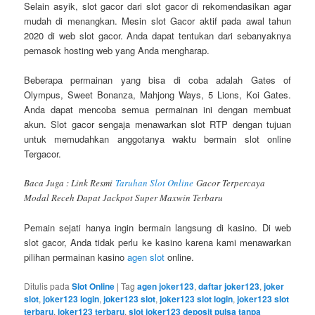
Selain asyik, slot gacor dari slot gacor di rekomendasikan agar
mudah di menangkan. Mesin slot Gacor aktif pada awal tahun
2020 di web slot gacor. Anda dapat tentukan dari sebanyaknya
pemasok hosting web yang Anda mengharap.
Beberapa permainan yang bisa di coba adalah Gates of
Olympus, Sweet Bonanza, Mahjong Ways, 5 Lions, Koi Gates.
Anda dapat mencoba semua permainan ini dengan membuat
akun. Slot gacor sengaja menawarkan slot RTP dengan tujuan
untuk memudahkan anggotanya waktu bermain slot online
Tergacor.
Baca Juga : Link Resmi
Taruhan Slot Online
Gacor Terpercaya
Modal Receh Dapat Jackpot Super Maxwin Terbaru
Pemain sejati hanya ingin bermain langsung di kasino. Di web
slot gacor, Anda tidak perlu ke kasino karena kami menawarkan
pilihan permainan kasino
agen slot
online.
Ditulis pada
Slot Online
|
Tag
agen joker123
,
daftar joker123
,
joker
slot
,
joker123 login
,
joker123 slot
,
joker123 slot login
,
joker123 slot
terbaru
,
joker123 terbaru
,
slot joker123 deposit pulsa tanpa