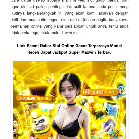
agen slot 4d paling penting tidak sulit karena anda perlu meng
ikutinya langkah-langkah ini yang akan kami jabarkan dengan
detil dan mudah dimengerti oleh anda. Dengan begitu banyaknya
permainan online yang kami persiapkan untuk anda tentu anda
tidak perlu ragu untuk main di web slot.
Link Resmi Daftar Slot Online Gacor Terpercaya Modal
Receh Dapat Jackpot Super Maxwin Terbaru