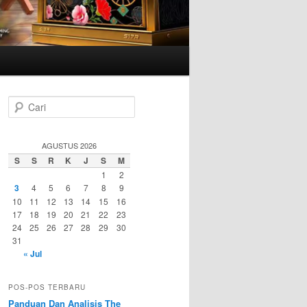
C
a
r
i
AGUSTUS 2026
S
S
R
K
J
S
M
1
2
3
4
5
6
7
8
9
10
11
12
13
14
15
16
17
18
19
20
21
22
23
24
25
26
27
28
29
30
31
« Jul
POS-POS TERBARU
Panduan Dan Analisis The