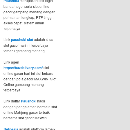
Paushoki
merupakan link login
bandar togel serta slot online
gacor gampang menang dengan
permainan lengkap, RTP tinggi,
akses cepat, sistem aman
terpercaya
Link
paushoki slot
adalah situs
slot gacor hari ini terpercaya
terbaru gampang menang
Link agen
https://buzdelivery.com/
slot
online gacor hari ini slot terbaru
dengan pola gacor MAXWIN, Slot
Online gampang menang
terpercaya
Link daftar
Paushoki
hadir
dengan pengalaman bermain slot
online Mahjong gacor terbaik
bersama slot gacor Maxwin
Betnesia
adalah platform terbaik