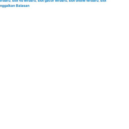
terbaru
,
slot 4d terbaru
,
slot gacor terbaru
,
slot online terbaru
,
slot
inggalkan Balasan