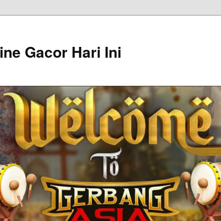
ine Gacor Hari Ini