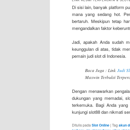
Di sisi lain, banyak platform 
mana yang sedang hot. Peng
bertaruh. Meskipun tetap har
mengandalkan faktor keberunt
Jadi, apakah Anda sudah m
keunggulan di atas, tidak me
pemain judi slot di Indonesia.
Baca Juga : Link
Judi S
Maxwin Terbukti Terperc
Dengan menawarkan pengalam
dukungan yang memadai, slot
terkemuka. Bagi Anda yang
kunjungi slot88 dan nikmati 
Ditulis pada
Slot Online
|
Tag
akun d