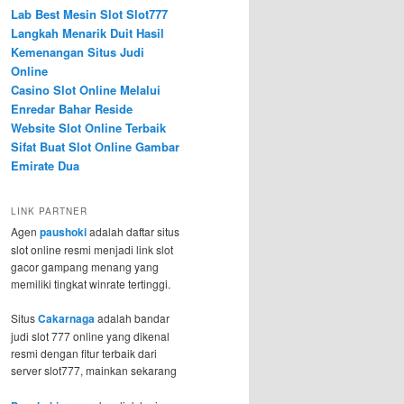
Lab Best Mesin Slot Slot777
Langkah Menarik Duit Hasil
Kemenangan Situs Judi
Online
Casino Slot Online Melalui
Enredar Bahar Reside
Website Slot Online Terbaik
Sifat Buat Slot Online Gambar
Emirate Dua
LINK PARTNER
Agen
paushoki
adalah daftar situs
slot online resmi menjadi link slot
gacor gampang menang yang
memiliki tingkat winrate tertinggi.
Situs
Cakarnaga
adalah bandar
judi slot 777 online yang dikenal
resmi dengan fitur terbaik dari
server slot777, mainkan sekarang