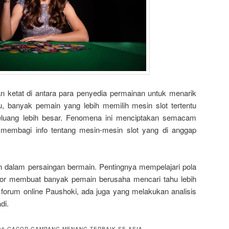
an ketat di antara para penyedia permainan untuk menarik
u, banyak pemain yang lebih memilih mesin slot tertentu
eluang lebih besar. Fenomena ini menciptakan semacam
embagi info tentang mesin-mesin slot yang di anggap
dalam persaingan bermain. Pentingnya mempelajari pola
gacor membuat banyak pemain berusaha mencari tahu lebih
i forum online Paushoki, ada juga yang melakukan analisis
di.
T88 GACOR GAMPANG MENANG TERBAIK SE ASIA