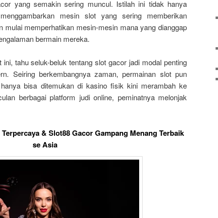
acor yang semakin sering muncul. Istilah ini tidak hanya
ga menggambarkan mesin slot yang sering memberikan
n mulai memperhatikan mesin-mesin mana yang dianggap
engalaman bermain mereka.
ni, tahu seluk-beluk tentang slot gacor jadi modal penting
ern. Seiring berkembangnya zaman, permainan slot pun
 hanya bisa ditemukan di kasino fisik kini merambah ke
ulan berbagai platform judi online, peminatnya melonjak
mi Terpercaya & Slot88 Gacor Gampang Menang Terbaik
se Asia