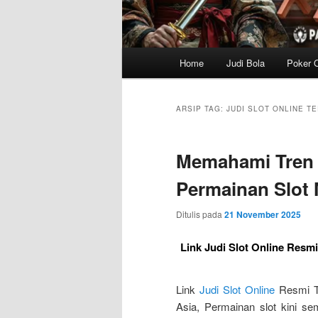
Menu
Home
Judi Bola
Poker O
utama
ARSIP TAG:
JUDI SLOT ONLINE T
Memahami Tren 
Permainan Slot
Ditulis pada
21 November 2025
Link Judi Slot Online Res
Link
Judi Slot Online
Resmi T
Asia, Permainan slot kini se