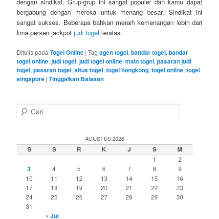
dengan sindikat. Grup-grup ini sangat populer dan kamu dapat
bergabung dengan mereka untuk menang besar. Sindikat ini
sangat sukses. Beberapa bahkan meraih kemenangan lebih dari
lima persen jackpot
judi togel
teratas.
Ditulis pada
Togel Online
|
Tag
agen togel
,
bandar togel
,
bandar
togel online
,
judi togel
,
judi togel online
,
main togel
,
pasaran judi
togel
,
pasaran togel
,
situs togel
,
togel hongkong
,
togel online
,
togel
singapore
|
Tinggalkan Balasan
C
a
r
i
AGUSTUS 2026
S
S
R
K
J
S
M
1
2
3
4
5
6
7
8
9
10
11
12
13
14
15
16
17
18
19
20
21
22
23
24
25
26
27
28
29
30
31
« Jul