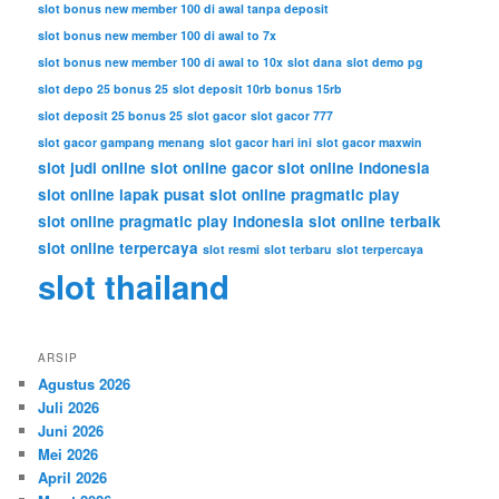
slot bonus new member 100 di awal tanpa deposit
slot bonus new member 100 di awal to 7x
slot bonus new member 100 di awal to 10x
slot dana
slot demo pg
slot depo 25 bonus 25
slot deposit 10rb bonus 15rb
slot deposit 25 bonus 25
slot gacor
slot gacor 777
slot gacor gampang menang
slot gacor hari ini
slot gacor maxwin
slot judi online
slot online gacor
slot online indonesia
slot online lapak pusat
slot online pragmatic play
slot online pragmatic play indonesia
slot online terbaik
slot online terpercaya
slot resmi
slot terbaru
slot terpercaya
slot thailand
ARSIP
Agustus 2026
Juli 2026
Juni 2026
Mei 2026
April 2026