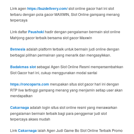
Link agen
https://buzdelivery.com/
slot online gacor hari ini slot
terbaru dengan pola gacor MAXWIN, Slot Online gampang menang
terpercaya
Link daftar
Paushoki
hadir dengan pengalaman bermain slot online
Mahjong gacor terbaik bersama slot gacor Maxwin
Betnesia
adalah platform terbaik untuk bermain judi online dengan
berbagai pilihan permainan yang menarik dan mengasyikkan.
Badakmas slot
sebagai Agen Slot Online Resmi mempersembahkan
Slot Gacor hari ini, cukup menggunakan modal santai
https://roncoparts.com
merupakan situs slot gacor hari ini dengan
RTP live tertinggi gampang menang yang menjamin setiap user akan
mendapatkan
Cakarnaga
adalah login situs slot online resmi yang menawarkan
pengalaman bermain terbaik bagi para penggemar judi slot
terpercaya akses mudah
Link
Cakarnaga
ialah Agen Judi Game Bo Slot Online Terbaik Promo