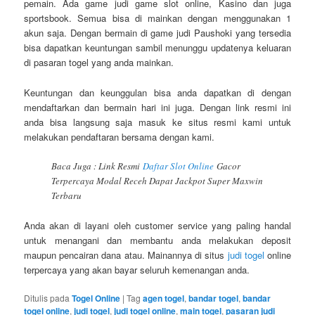
pemain. Ada game judi game slot online, Kasino dan juga
sportsbook. Semua bisa di mainkan dengan menggunakan 1
akun saja. Dengan bermain di game judi Paushoki yang tersedia
bisa dapatkan keuntungan sambil menunggu updatenya keluaran
di pasaran togel yang anda mainkan.
Keuntungan dan keunggulan bisa anda dapatkan di dengan
mendaftarkan dan bermain hari ini juga. Dengan link resmi ini
anda bisa langsung saja masuk ke situs resmi kami untuk
melakukan pendaftaran bersama dengan kami.
Baca Juga : Link Resmi
Daftar Slot Online
Gacor
Terpercaya Modal Receh Dapat Jackpot Super Maxwin
Terbaru
Anda akan di layani oleh customer service yang paling handal
untuk menangani dan membantu anda melakukan deposit
maupun pencairan dana atau. Mainannya di situs
judi togel
online
terpercaya yang akan bayar seluruh kemenangan anda.
Ditulis pada
Togel Online
|
Tag
agen togel
,
bandar togel
,
bandar
togel online
,
judi togel
,
judi togel online
,
main togel
,
pasaran judi