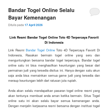
Bandar Togel Online Selalu
Bayar Kemenangan
Ditulis pada
17 April 2026
Link Resmi Bandar Togel Online Toto 4D Terpercaya Favorit
Di Indonesia
Link Resmi
Bandar Togel Online
Toto 4D Terpercaya Favorit Di
Indonesia, Rasakan bermain togel online yang seru dan
menguntungkan bersama bandar togel terpercaya. Bandar togel
online satu ini bisa menghasilkan keuntungan yang besar dari
permainan judi yang tersedia disitus ini. Hanya dengan satu akun
saja anda bisa memainkan semua game judi yang tersedia dan
meraup keuntungan lebih dari ratusan juta rupiah.
Anda akan selalu mendapatkan pasaran togel online resmi yang
akan tentunya membuat anda aman ketika bermain. Situs Togel
online satu ini akan selalu bayar semua kemenangan anda.
Dengan menjalin kerjasama resmi bersama dengan institusi togel