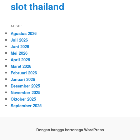
slot thailand
ARSIP
Agustus 2026
Juli 2026
Juni 2026
Mei 2026
April 2026
Maret 2026
Februari 2026
Januari 2026
Desember 2025
November 2025
Oktober 2025
September 2025
Dengan bangga bertenaga WordPress