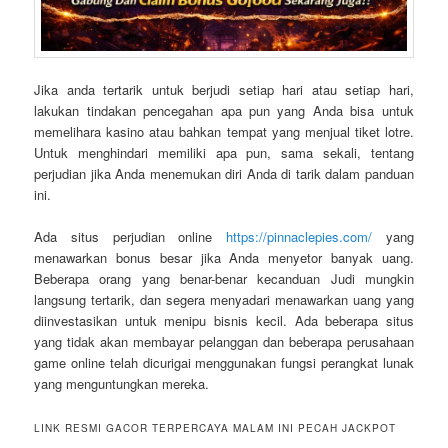
Jika anda tertarik untuk berjudi setiap hari atau setiap hari,
lakukan tindakan pencegahan apa pun yang Anda bisa untuk
memelihara kasino atau bahkan tempat yang menjual tiket lotre.
Untuk menghindari memiliki apa pun, sama sekali, tentang
perjudian jika Anda menemukan diri Anda di tarik dalam panduan
ini.
Ada situs perjudian online
https://pinnaclepies.com/
yang
menawarkan bonus besar jika Anda menyetor banyak uang.
Beberapa orang yang benar-benar kecanduan Judi mungkin
langsung tertarik, dan segera menyadari menawarkan uang yang
diinvestasikan untuk menipu bisnis kecil. Ada beberapa situs
yang tidak akan membayar pelanggan dan beberapa perusahaan
game online telah dicurigai menggunakan fungsi perangkat lunak
yang menguntungkan mereka.
LINK RESMI GACOR TERPERCAYA MALAM INI PECAH JACKPOT