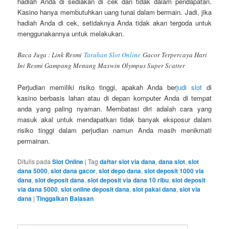
hadiah Anda di sediakan di cek dan tidak dalam pendapatan.
Kasino hanya membutuhkan uang tunai dalam bermain. Jadi, jika
hadiah Anda di cek, setidaknya Anda tidak akan tergoda untuk
menggunakannya untuk melakukan.
Baca Juga : Link Resmi
Taruhan Slot Online
Gacor Terpercaya Hari
Ini Resmi Gampang Menang Maxwin Olympus Super Scatter
Perjudian memiliki risiko tinggi, apakah Anda ber
judi slot
di
kasino berbasis lahan atau di depan komputer Anda di tempat
anda yang paling nyaman. Membatasi diri adalah cara yang
masuk akal untuk mendapatkan tidak banyak eksposur dalam
risiko tinggi dalam perjudian namun Anda masih menikmati
permainan.
Ditulis pada
Slot Online
|
Tag
daftar slot via dana
,
dana slot
,
slot
dana 5000
,
slot dana gacor
,
slot depo dana
,
slot deposit 1000 via
dana
,
slot deposit dana
,
slot deposit via dana 10 ribu
,
slot deposit
via dana 5000
,
slot online deposit dana
,
slot pakai dana
,
slot via
dana
|
Tinggalkan Balasan