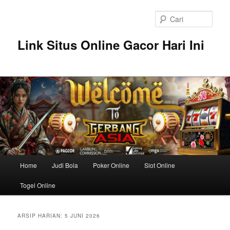
Langsung
Langsung
ke
ke
Cari
konten
konten
utama
sekunder
Link Situs Online Gacor Hari Ini
Menu
Home
Judi Bola
Poker Online
Slot Online
utama
Togel Online
ARSIP HARIAN:
5 JUNI 2026