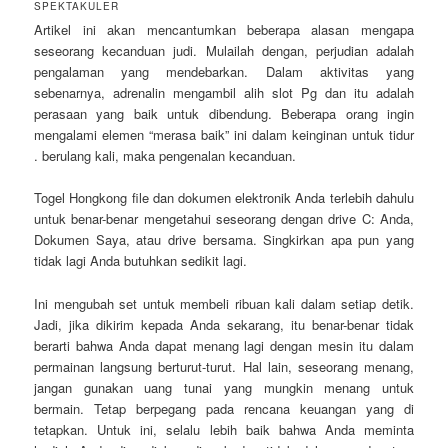
SPEKTAKULER
Artikel ini akan mencantumkan beberapa alasan mengapa
seseorang kecanduan judi. Mulailah dengan, perjudian adalah
pengalaman yang mendebarkan. Dalam aktivitas yang
sebenarnya, adrenalin mengambil alih slot Pg dan itu adalah
perasaan yang baik untuk dibendung. Beberapa orang ingin
mengalami elemen “merasa baik” ini dalam keinginan untuk tidur
. berulang kali, maka pengenalan kecanduan.
Togel Hongkong file dan dokumen elektronik Anda terlebih dahulu
untuk benar-benar mengetahui seseorang dengan drive C: Anda,
Dokumen Saya, atau drive bersama. Singkirkan apa pun yang
tidak lagi Anda butuhkan sedikit lagi.
Ini mengubah set untuk membeli ribuan kali dalam setiap detik.
Jadi, jika dikirim kepada Anda sekarang, itu benar-benar tidak
berarti bahwa Anda dapat menang lagi dengan mesin itu dalam
permainan langsung berturut-turut. Hal lain, seseorang menang,
jangan gunakan uang tunai yang mungkin menang untuk
bermain. Tetap berpegang pada rencana keuangan yang di
tetapkan. Untuk ini, selalu lebih baik bahwa Anda meminta