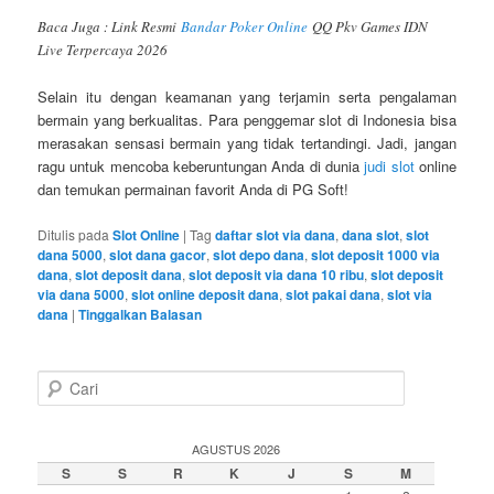
Baca Juga : Link Resmi
Bandar Poker Online
QQ Pkv Games IDN
Live Terpercaya 2026
Selain itu dengan keamanan yang terjamin serta pengalaman
bermain yang berkualitas. Para penggemar slot di Indonesia bisa
merasakan sensasi bermain yang tidak tertandingi. Jadi, jangan
ragu untuk mencoba keberuntungan Anda di dunia
judi slot
online
dan temukan permainan favorit Anda di PG Soft!
Ditulis pada
Slot Online
|
Tag
daftar slot via dana
,
dana slot
,
slot
dana 5000
,
slot dana gacor
,
slot depo dana
,
slot deposit 1000 via
dana
,
slot deposit dana
,
slot deposit via dana 10 ribu
,
slot deposit
via dana 5000
,
slot online deposit dana
,
slot pakai dana
,
slot via
dana
|
Tinggalkan Balasan
C
a
r
i
AGUSTUS 2026
S
S
R
K
J
S
M