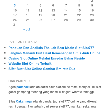
1
2
3
4
5
6
7
8
9
10
11
12
13
14
15
16
17
18
19
20
21
22
23
24
25
26
27
28
29
30
31
« Jul
POS-POS TERBARU
Panduan Dan Analisis The Lab Best Mesin Slot Slot777
Langkah Menarik Duit Hasil Kemenangan Situs Judi Online
Casino Slot Online Melalui Enredar Bahar Reside
Website Slot Online Terbaik
Sifat Buat Slot Online Gambar Emirate Dua
LINK PARTNER
Agen
paushoki
adalah daftar situs slot online resmi menjadi link slot
gacor gampang menang yang memiliki tingkat winrate tertinggi.
Situs
Cakarnaga
adalah bandar judi slot 777 online yang dikenal
resmi dengan fitur terbaik dari server slot777, mainkan sekarang