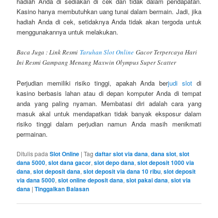
hadiah Anda di sediakan di cek dan tidak dalam pendapatan.
Kasino hanya membutuhkan uang tunai dalam bermain. Jadi, jika
hadiah Anda di cek, setidaknya Anda tidak akan tergoda untuk
menggunakannya untuk melakukan.
Baca Juga : Link Resmi
Taruhan Slot Online
Gacor Terpercaya Hari
Ini Resmi Gampang Menang Maxwin Olympus Super Scatter
Perjudian memiliki risiko tinggi, apakah Anda ber
judi slot
di
kasino berbasis lahan atau di depan komputer Anda di tempat
anda yang paling nyaman. Membatasi diri adalah cara yang
masuk akal untuk mendapatkan tidak banyak eksposur dalam
risiko tinggi dalam perjudian namun Anda masih menikmati
permainan.
Ditulis pada
Slot Online
|
Tag
daftar slot via dana
,
dana slot
,
slot
dana 5000
,
slot dana gacor
,
slot depo dana
,
slot deposit 1000 via
dana
,
slot deposit dana
,
slot deposit via dana 10 ribu
,
slot deposit
via dana 5000
,
slot online deposit dana
,
slot pakai dana
,
slot via
dana
|
Tinggalkan Balasan