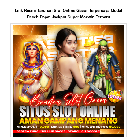
Link Resmi Taruhan Slot Online Gacor Terpercaya Modal
Receh Dapat Jackpot Super Maxwin Terbaru