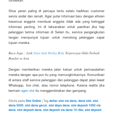
tuntaskan.
Situs peran paling di percaya tentu selalu hadirkan customer
servis andal dan ramah. Agar putar informasi baru dengan efisien
kesemua anggota membuat anggota tidak ada yang ketinggal
informasi penting. Ini di laksanakan untuk pastikan jika tiap
pelanggan terima informasi di Selain itu, service pengangkutan
tangan mempunyai tujuan untuk menolong pelanggan capai
tujuan mereka.
Baca Juga : Link
Situs Judi Parlay Bola
Terpercaya Odds Terbaik
Bandar se Asia
Dengan memberikan mereka jalan keluar untuk permasalahan
mereka dengan apa pun itu yang memungkinkannya. Komunikasi
di antara staff service pelanggan dan pelanggan dapat jalan lewat
Whatsapp, live chat, atau nomor telephone. Karena realita jika
bermain
agen slot
itu menggembirakan dan gampang.
Ditulis pada
Slot Online
|
Tag
daftar slot via dana
,
dana slot
,
slot
dana 5000
,
slot dana gacor
,
slot depo dana
,
slot deposit 1000 via
dana
,
slot deposit dana
,
slot deposit via dana 10 ribu
,
slot deposit