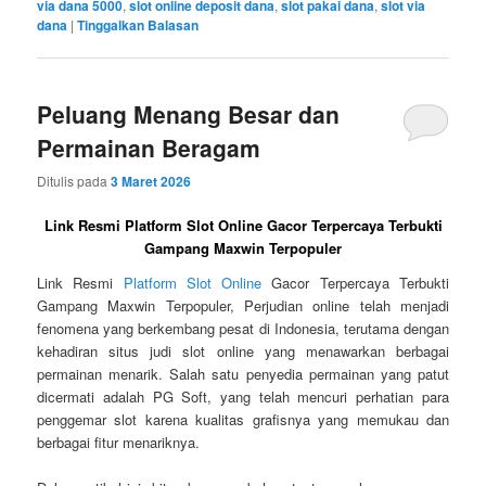
via dana 5000
,
slot online deposit dana
,
slot pakai dana
,
slot via
dana
|
Tinggalkan Balasan
Peluang Menang Besar dan
Permainan Beragam
Ditulis pada
3 Maret 2026
Link Resmi Platform Slot Online Gacor Terpercaya Terbukti
Gampang Maxwin Terpopuler
Link Resmi
Platform Slot Online
Gacor Terpercaya Terbukti
Gampang Maxwin Terpopuler, Perjudian online telah menjadi
fenomena yang berkembang pesat di Indonesia, terutama dengan
kehadiran situs judi slot online yang menawarkan berbagai
permainan menarik. Salah satu penyedia permainan yang patut
dicermati adalah PG Soft, yang telah mencuri perhatian para
penggemar slot karena kualitas grafisnya yang memukau dan
berbagai fitur menariknya.