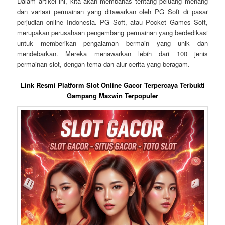
Dalam artikel ini, kita akan membahas tentang peluang menang
dan variasi permainan yang ditawarkan oleh PG Soft di pasar
perjudian online Indonesia. PG Soft, atau Pocket Games Soft,
merupakan perusahaan pengembang permainan yang berdedikasi
untuk memberikan pengalaman bermain yang unik dan
mendebarkan. Mereka menawarkan lebih dari 100 jenis
permainan slot, dengan tema dan alur cerita yang beragam.
Link Resmi Platform Slot Online Gacor Terpercaya Terbukti
Gampang Maxwin Terpopuler