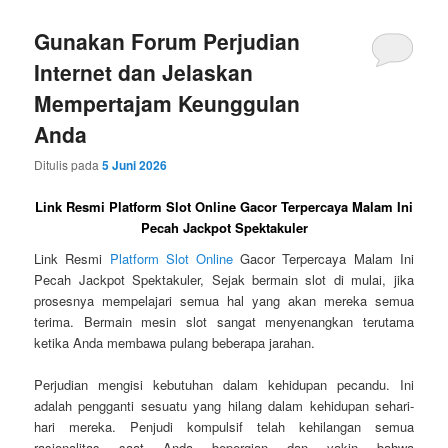
Gunakan Forum Perjudian
Internet dan Jelaskan
Mempertajam Keunggulan
Anda
Ditulis pada
5 Juni 2026
Link Resmi Platform Slot Online Gacor Terpercaya Malam Ini
Pecah Jackpot Spektakuler
Link Resmi
Platform Slot Online
Gacor Terpercaya Malam Ini
Pecah Jackpot Spektakuler, Sejak bermain slot di mulai, jika
prosesnya mempelajari semua hal yang akan mereka semua
terima. Bermain mesin slot sangat menyenangkan terutama
ketika Anda membawa pulang beberapa jarahan.
Perjudian mengisi kebutuhan dalam kehidupan pecandu. Ini
adalah pengganti sesuatu yang hilang dalam kehidupan sehari-
hari mereka. Penjudi kompulsif telah kehilangan semua
rasionalitas saat Anda bepergian dan yakin bahwa