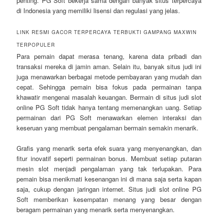
penting. PG Soft bekerja sama dengan banyak situs terpercaya
di Indonesia yang memiliki lisensi dan regulasi yang jelas.
LINK RESMI GACOR TERPERCAYA TERBUKTI GAMPANG MAXWIN
TERPOPULER
Para pemain dapat merasa tenang, karena data pribadi dan
transaksi mereka di jamin aman. Selain itu, banyak situs judi ini
juga menawarkan berbagai metode pembayaran yang mudah dan
cepat. Sehingga pemain bisa fokus pada permainan tanpa
khawatir mengenai masalah keuangan. Bermain di situs judi slot
online PG Soft tidak hanya tentang memenangkan uang. Setiap
permainan dari PG Soft menawarkan elemen interaksi dan
keseruan yang membuat pengalaman bermain semakin menarik.
Grafis yang menarik serta efek suara yang menyenangkan, dan
fitur inovatif seperti permainan bonus. Membuat setiap putaran
mesin slot menjadi pengalaman yang tak terlupakan. Para
pemain bisa menikmati kesenangan ini di mana saja serta kapan
saja, cukup dengan jaringan internet. Situs judi slot online PG
Soft memberikan kesempatan menang yang besar dengan
beragam permainan yang menarik serta menyenangkan.