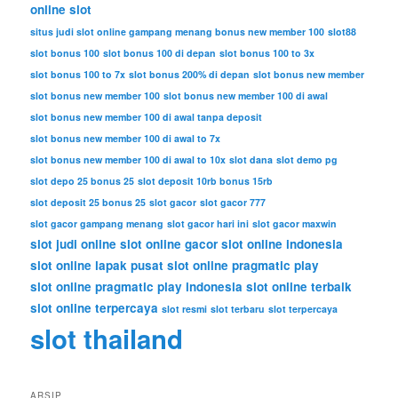
online slot
situs judi slot online gampang menang bonus new member 100
slot88
slot bonus 100
slot bonus 100 di depan
slot bonus 100 to 3x
slot bonus 100 to 7x
slot bonus 200% di depan
slot bonus new member
slot bonus new member 100
slot bonus new member 100 di awal
slot bonus new member 100 di awal tanpa deposit
slot bonus new member 100 di awal to 7x
slot bonus new member 100 di awal to 10x
slot dana
slot demo pg
slot depo 25 bonus 25
slot deposit 10rb bonus 15rb
slot deposit 25 bonus 25
slot gacor
slot gacor 777
slot gacor gampang menang
slot gacor hari ini
slot gacor maxwin
slot judi online
slot online gacor
slot online indonesia
slot online lapak pusat
slot online pragmatic play
slot online pragmatic play indonesia
slot online terbaik
slot online terpercaya
slot resmi
slot terbaru
slot terpercaya
slot thailand
ARSIP