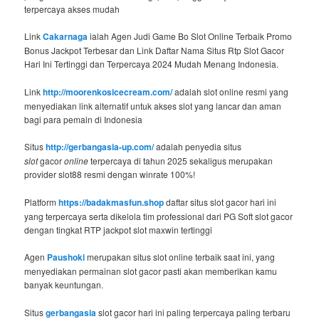
terpercaya akses mudah
Link
Cakarnaga
ialah Agen Judi Game Bo Slot Online Terbaik Promo
Bonus Jackpot Terbesar dan Link Daftar Nama Situs Rtp Slot Gacor
Hari Ini Tertinggi dan Terpercaya 2024 Mudah Menang Indonesia.
Link
http://moorenkosicecream.com/
adalah slot online resmi yang
menyediakan link alternatif untuk akses slot yang lancar dan aman
bagi para pemain di Indonesia
Situs
http://gerbangasia-up.com/
adalah penyedia situs
slot
gacor
online
terpercaya di tahun 2025 sekaligus merupakan
provider slot88 resmi dengan winrate 100%!
Platform
https://badakmasfun.shop
daftar situs slot gacor hari ini
yang terpercaya serta dikelola tim professional dari PG Soft slot gacor
dengan tingkat RTP jackpot slot maxwin tertinggi
Agen
Paushoki
merupakan situs slot online terbaik saat ini, yang
menyediakan permainan slot gacor pasti akan memberikan kamu
banyak keuntungan.
Situs
gerbangasia
slot gacor hari ini paling terpercaya paling terbaru