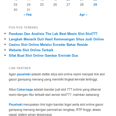
23
24
25
26
27
28
29
30
31
« Feb
Apr »
POS-POS TERBARU
Panduan Dan Analisis The Lab Best Mesin Slot Slot777
Langkah Menarik Duit Hasil Kemenangan Situs Judi Online
Casino Slot Online Melalui Enredar Bahar Reside
Website Slot Online Terbaik
Sifat Buat Slot Online Gambar Emirate Dua
LINK PARTNER
Agen
paushoki
adalah daftar situs slot online resmi menjadi link slot
gacor gampang menang yang memiliki tingkat winrate tertinggi.
Situs
Cakarnaga
adalah bandar judi slot 777 online yang dikenal
resmi dengan fitur terbaik dari server slot777, mainkan sekarang
Paushoki
merupakan link login bandar togel serta slot online gacor
gampang menang dengan permainan lengkap, RTP tinggi, akses
cepat, sistem aman terpercaya