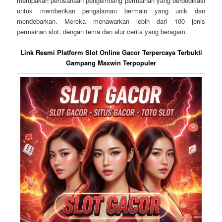
merupakan perusahaan pengembang permainan yang berdedikasi
untuk memberikan pengalaman bermain yang unik dan
mendebarkan. Mereka menawarkan lebih dari 100 jenis
permainan slot, dengan tema dan alur cerita yang beragam.
Link Resmi Platform Slot Online Gacor Terpercaya Terbukti
Gampang Maxwin Terpopuler