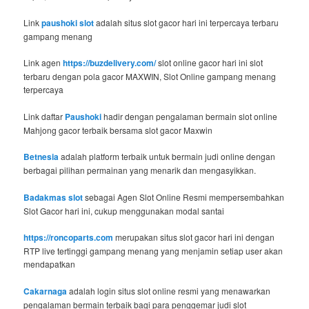
Link
paushoki slot
adalah situs slot gacor hari ini terpercaya terbaru
gampang menang
Link agen
https://buzdelivery.com/
slot online gacor hari ini slot
terbaru dengan pola gacor MAXWIN, Slot Online gampang menang
terpercaya
Link daftar
Paushoki
hadir dengan pengalaman bermain slot online
Mahjong gacor terbaik bersama slot gacor Maxwin
Betnesia
adalah platform terbaik untuk bermain judi online dengan
berbagai pilihan permainan yang menarik dan mengasyikkan.
Badakmas slot
sebagai Agen Slot Online Resmi mempersembahkan
Slot Gacor hari ini, cukup menggunakan modal santai
https://roncoparts.com
merupakan situs slot gacor hari ini dengan
RTP live tertinggi gampang menang yang menjamin setiap user akan
mendapatkan
Cakarnaga
adalah login situs slot online resmi yang menawarkan
pengalaman bermain terbaik bagi para penggemar judi slot