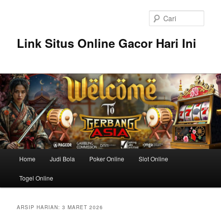
Langsung
Langsung
ke
ke
Cari
konten
konten
utama
sekunder
Link Situs Online Gacor Hari Ini
Menu
Home
Judi Bola
Poker Online
Slot Online
utama
Togel Online
ARSIP HARIAN:
3 MARET 2026